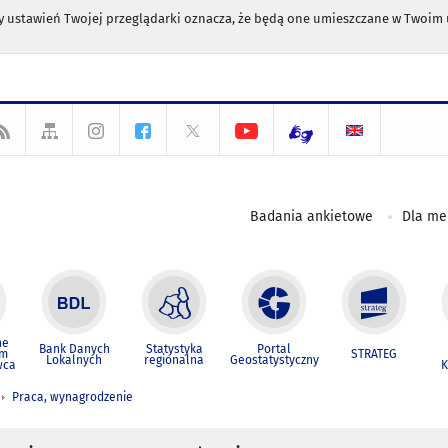
any ustawień Twojej przeglądarki oznacza, że będą one umieszczane w Twoi
Badania ankietowe
Dla m
ne
Bank Danych
Statystyka
Portal
um
STRATEG
Lokalnych
regionalna
Geostatystyczny
wca
K
Praca, wynagrodzenie