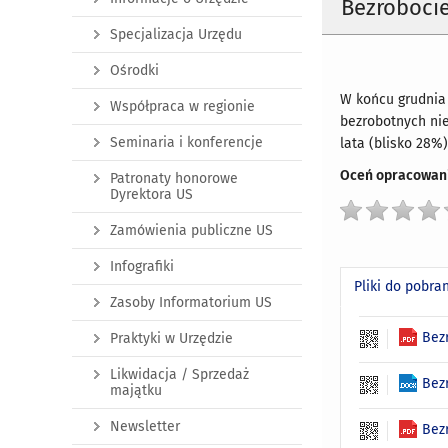
Bezrobocie
Specjalizacja Urzędu
Ośrodki
W końcu grudnia 
Współpraca w regionie
bezrobotnych nie
Seminaria i konferencje
lata (blisko 28%)
Oceń opracowani
Patronaty honorowe
Dyrektora US
Zamówienia publiczne US
Infografiki
Pliki do pobra
Zasoby Informatorium US
Bez
Praktyki w Urzędzie
Likwidacja / Sprzedaż
Bez
majątku
Newsletter
Bez