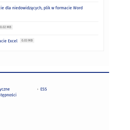
ie dla niedowidzących, plik w formacie Word
0.02 MB
acie Excel
0.03 MB
tyczne
ESS
stępności