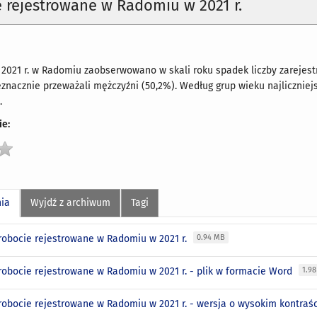
 rejestrowane w Radomiu w 2021 r.
2021 r. w Radomiu zaobserwowano w skali roku spadek liczby zarejes
znacznie przeważali mężczyźni (50,2%). Według grup wieku najlicznie
.
e:
nia
Wyjdź z archiwum
Tagi
robocie rejestrowane w Radomiu w 2021 r.
0.94 MB
robocie rejestrowane w Radomiu w 2021 r. - plik w formacie Word
1.9
robocie rejestrowane w Radomiu w 2021 r. - wersja o wysokim kontraś