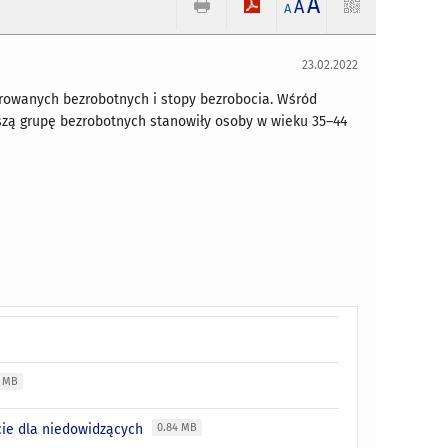
A
A
A
23.02.2022
trowanych bezrobotnych i stopy bezrobocia. Wśród
jszą grupę bezrobotnych stanowiły osoby w wieku 35–44
8 MB
cie dla niedowidzących
0.84 MB