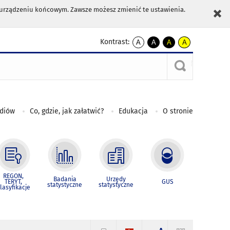
m urządzeniu końcowym. Zawsze możesz zmienić te ustawienia.
Kontrast:
A
A
A
A
kontrast
kontrast
kontrast
kontrast
domyślny
biały
żółty
czarny
tekst
tekst
tekst
na
na
na
czarnym
czarnym
żółtym
ediów
Co, gdzie, jak załatwić?
Edukacja
O stronie
REGON,
Badania
Urzędy
TERYT,
GUS
statystyczne
statystyczne
lasyfikacje