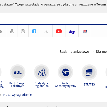
any ustawień Twojej przeglądarki oznacza, że będą one umieszczane w Twoi
Badania ankietowe
Dla m
ne
Bank Danych
Statystyka
Portal
um
STRATEG
Lokalnych
regionalna
Geostatystyczny
wca
K
Praca, wynagrodzenie