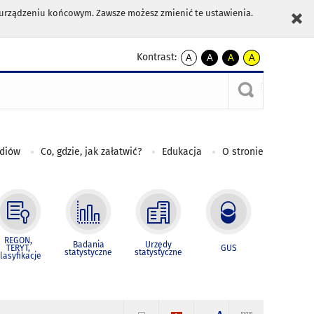
m urządzeniu końcowym. Zawsze możesz zmienić te ustawienia.
Kontrast:
A
A
A
A
kontrast
kontrast
kontrast
kontrast
domyślny
biały
żółty
czarny
tekst
tekst
tekst
na
na
na
czarnym
czarnym
żółtym
ediów
Co, gdzie, jak załatwić?
Edukacja
O stronie
REGON,
Badania
Urzędy
TERYT,
GUS
statystyczne
statystyczne
lasyfikacje