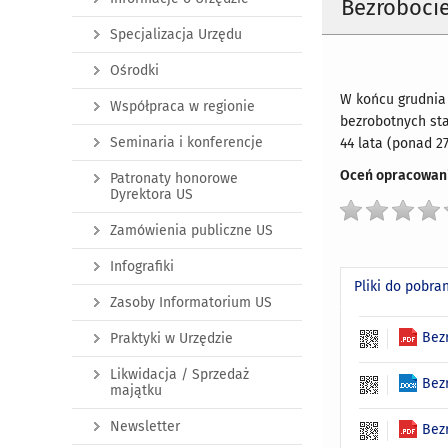
Bezrobocie
Specjalizacja Urzędu
Ośrodki
W końcu grudnia 
Współpraca w regionie
bezrobotnych sta
Seminaria i konferencje
44 lata (ponad 2
Oceń opracowani
Patronaty honorowe
Dyrektora US
Zamówienia publiczne US
Infografiki
Pliki do pobra
Zasoby Informatorium US
Bez
Praktyki w Urzędzie
Likwidacja / Sprzedaż
Bez
majątku
Newsletter
Bez