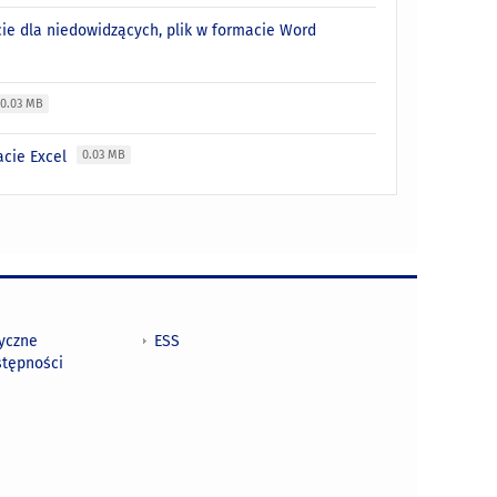
ie dla niedowidzących, plik w formacie Word
0.03 MB
acie Excel
0.03 MB
tyczne
ESS
stępności