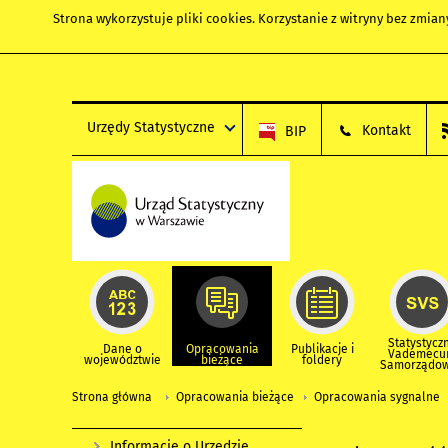
Strona wykorzystuje
pliki cookies
. Korzystanie z witryny bez zmi
Urzędy Statystyczne
Kontakt
BIP
Statystycz
Dane o
Opracowania
Publikacje i
Vademec
województwie
bieżące
foldery
Samorządo
Strona główna
Opracowania bieżące
Opracowania sygnalne
Informacje o Urzędzie