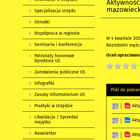
Aktywność
mazowiecki
Specjalizacja Urzędu
Ośrodki
Współpraca w regionie
W 4 kwartale 202
Seminaria i konferencje
Bezrobotni mężcz
Oceń opracowani
Patronaty honorowe
Dyrektora US
Zamówienia publiczne US
Infografiki
Pliki do pobra
Zasoby Informatorium US
Praktyki w Urzędzie
Akt
Likwidacja / Sprzedaż
Akt
majątku
Newsletter
Akt