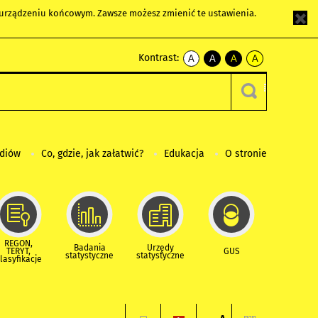
m urządzeniu końcowym. Zawsze możesz zmienić te ustawienia.
Kontrast:
A
A
A
A
kontrast
kontrast
kontrast
kontrast
domyślny
biały
żółty
czarny
tekst
tekst
tekst
na
na
na
czarnym
czarnym
żółtym
ediów
Co, gdzie, jak załatwić?
Edukacja
O stronie
REGON,
Badania
Urzędy
TERYT,
GUS
statystyczne
statystyczne
lasyfikacje