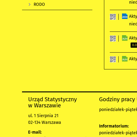
nie
RODO
Akt
nie
Akt
0.
Akt
Urząd Statystyczny
Godziny pracy
w Warszawie
poniedziałek-piątek
ul. 1 Sierpnia 21
02-134 Warszawa
Informatorium:
E-mail:
poniedziałek-piątek