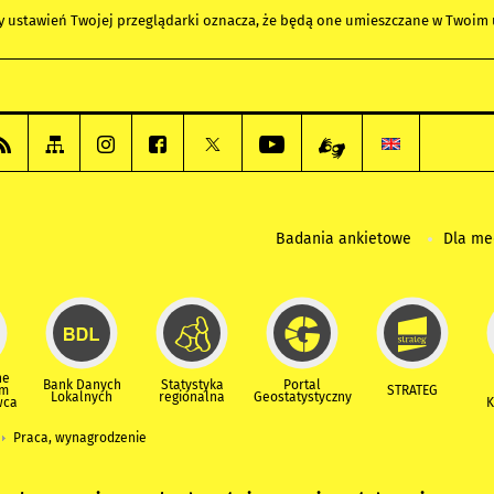
any ustawień Twojej przeglądarki oznacza, że będą one umieszczane w Twoi
Badania ankietowe
Dla m
ne
Bank Danych
Statystyka
Portal
um
STRATEG
Lokalnych
regionalna
Geostatystyczny
wca
K
Praca, wynagrodzenie