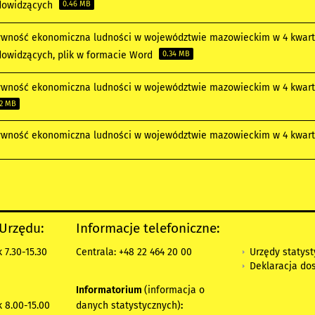
dowidzących
0.46 MB
ywność ekonomiczna ludności w województwie mazowieckim w 4 kwartal
dowidzących, plik w formacie Word
0.34 MB
ywność ekonomiczna ludności w województwie mazowieckim w 4 kwartal
02 MB
ywność ekonomiczna ludności w województwie mazowieckim w 4 kwartal
 Urzędu:
Informacje telefoniczne:
Urzędy statys
 7.30-15.30
Centrala: +48 22 464 20 00
Deklaracja do
Informatorium
(informacja o
 8.00-15.00
danych statystycznych)
: