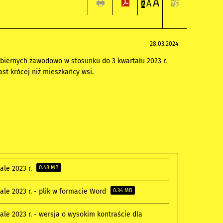
A
A
A
28.03.2024
 biernych zawodowo w stosunku do 3 kwartału 2023 r.
ast krócej niż mieszkańcy wsi.
le 2023 r.
0.48 MB
e 2023 r. - plik w formacie Word
0.34 MB
e 2023 r. - wersja o wysokim kontraście dla