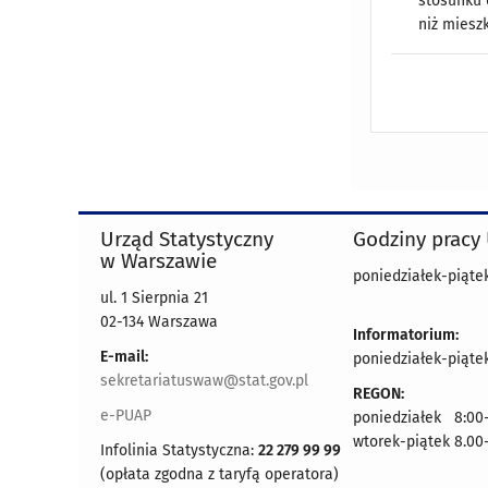
stosunku 
niż miesz
Urząd Statystyczny
Godziny pracy
w Warszawie
poniedziałek-piątek
ul. 1 Sierpnia 21
02-134 Warszawa
Informatorium:
E-mail:
poniedziałek-piątek
sekretariatuswaw@stat.gov.pl
REGON:
e-PUAP
poniedziałek 8:00-
wtorek-piątek 8.00
Infolinia Statystyczna:
22 279 99 99
(opłata zgodna z taryfą operatora)