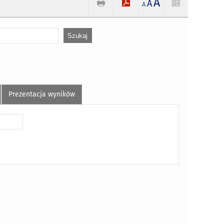
A
A
A
Prezentacja wyników