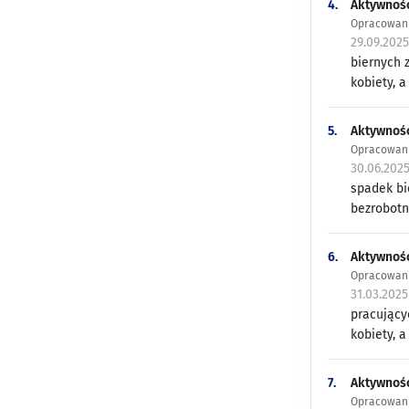
4.
Aktywność
Opracowani
29.09.202
biernych 
kobiety, a
5.
Aktywność
Opracowani
30.06.202
spadek bi
bezrobotn
6.
Aktywność
Opracowani
31.03.202
pracujący
kobiety, a
7.
Aktywność
Opracowani