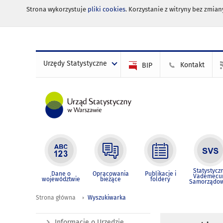
Strona wykorzystuje
pliki cookies
. Korzystanie z witryny bez zmi
Urzędy Statystyczne
Kontakt
BIP
Statystycz
Dane o
Opracowania
Publikacje i
Vademec
województwie
bieżące
foldery
Samorządo
Strona główna
Wyszukiwarka
Informacje o Urzędzie