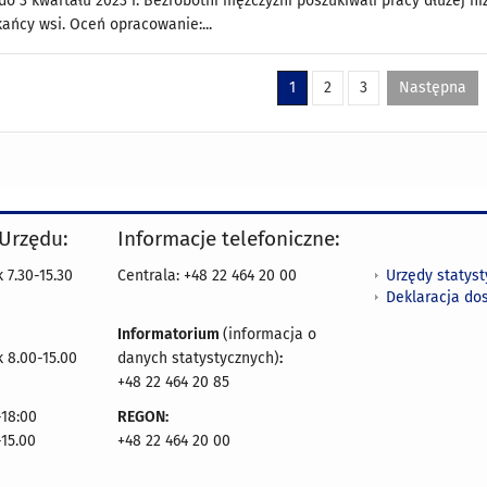
do 3 kwartału 2023 r. Bezrobotni mężczyźni poszukiwali pracy dłużej ni
kańcy wsi. Oceń opracowanie:...
1
2
3
Następna
 Urzędu:
Informacje telefoniczne:
Urzędy statys
 7.30-15.30
Centrala: +48 22 464 20 00
Deklaracja do
Informatorium
(informacja o
 8.00-15.00
danych statystycznych)
:
+48 22 464 20 85
18:00
REGON:
-15.00
+48 22 464 20 00