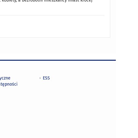
ż kobiety, a bezrobotni mieszkańcy miast krócej
tyczne
ESS
stępności