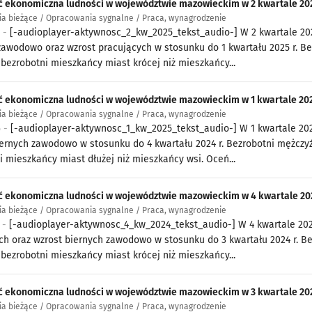
 ekonomiczna ludności w województwie mazowieckim w 2 kwartale 202
a bieżące / Opracowania sygnalne / Praca, wynagrodzenie
5 -
[-audioplayer-aktywnosc_2_kw_2025_tekst_audio-] W 2 kwartale 202
zawodowo oraz wzrost pracujących w stosunku do 1 kwartału 2025 r. Be
 bezrobotni mieszkańcy miast krócej niż mieszkańcy...
 ekonomiczna ludności w województwie mazowieckim w 1 kwartale 202
a bieżące / Opracowania sygnalne / Praca, wynagrodzenie
5 -
[-audioplayer-aktywnosc_1_kw_2025_tekst_audio-] W 1 kwartale 202
ernych zawodowo w stosunku do 4 kwartału 2024 r. Bezrobotni mężczyźni
i mieszkańcy miast dłużej niż mieszkańcy wsi. Oceń...
 ekonomiczna ludności w województwie mazowieckim w 4 kwartale 202
a bieżące / Opracowania sygnalne / Praca, wynagrodzenie
5 -
[-audioplayer-aktywnosc_4_kw_2024_tekst_audio-] W 4 kwartale 202
ch oraz wzrost biernych zawodowo w stosunku do 3 kwartału 2024 r. Be
 bezrobotni mieszkańcy miast krócej niż mieszkańcy...
 ekonomiczna ludności w województwie mazowieckim w 3 kwartale 202
a bieżące / Opracowania sygnalne / Praca, wynagrodzenie