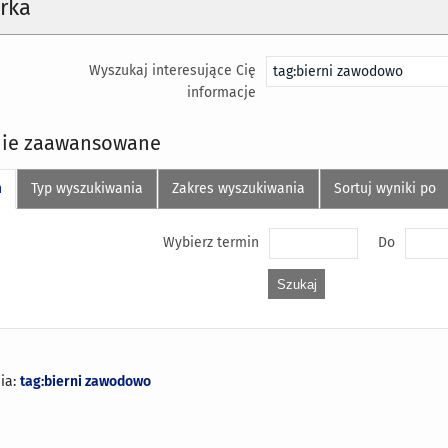
rka
Wyszukaj interesujące Cię
informacje
ie zaawansowane
n
Typ wyszukiwania
Zakres wyszukiwania
Sortuj wyniki po
Wybierz termin
Do
ia:
tag:bierni zawodowo