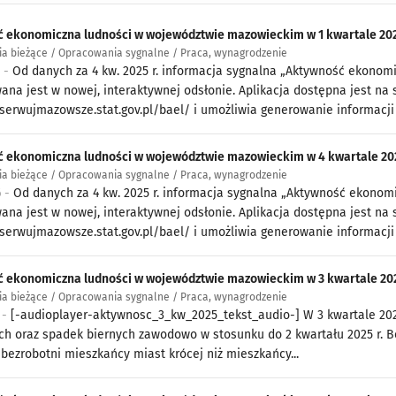
 ekonomiczna ludności w województwie mazowieckim w 1 kwartale 202
a bieżące / Opracowania sygnalne / Praca, wynagrodzenie
6 -
Od danych za 4 kw. 2025 r. informacja sygnalna „Aktywność ekono
ana jest w nowej, interaktywnej odsłonie. Aplikacja dostępna jest na 
bserwujmazowsze.stat.gov.pl/bael/ i umożliwia generowanie informacji 
 ekonomiczna ludności w województwie mazowieckim w 4 kwartale 202
a bieżące / Opracowania sygnalne / Praca, wynagrodzenie
6 -
Od danych za 4 kw. 2025 r. informacja sygnalna „Aktywność ekono
ana jest w nowej, interaktywnej odsłonie. Aplikacja dostępna jest na 
bserwujmazowsze.stat.gov.pl/bael/ i umożliwia generowanie informacji 
 ekonomiczna ludności w województwie mazowieckim w 3 kwartale 202
a bieżące / Opracowania sygnalne / Praca, wynagrodzenie
 -
[-audioplayer-aktywnosc_3_kw_2025_tekst_audio-] W 3 kwartale 2025
ch oraz spadek biernych zawodowo w stosunku do 2 kwartału 2025 r. Be
 bezrobotni mieszkańcy miast krócej niż mieszkańcy...