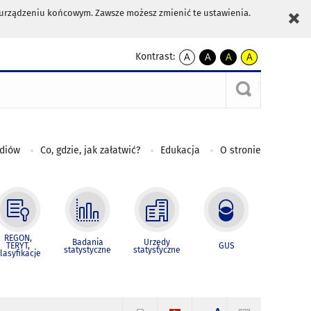
m urządzeniu końcowym. Zawsze możesz zmienić te ustawienia.
Kontrast:
A
A
A
A
kontrast
kontrast
kontrast
kontrast
domyślny
biały
żółty
czarny
tekst
tekst
tekst
na
na
na
czarnym
czarnym
żółtym
ediów
Co, gdzie, jak załatwić?
Edukacja
O stronie
REGON,
Badania
Urzędy
TERYT,
GUS
statystyczne
statystyczne
lasyfikacje