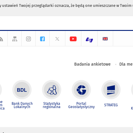
any ustawień Twojej przeglądarki oznacza, że będą one umieszczane w Twoi
Badania ankietowe
Dla m
ne
Bank Danych
Statystyka
Portal
um
STRATEG
Lokalnych
regionalna
Geostatystyczny
wca
K