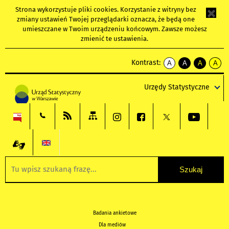
Strona wykorzystuje
pliki cookies
. Korzystanie z witryny bez
zmiany ustawień Twojej przeglądarki oznacza, że będą one
umieszczane w Twoim urządzeniu końcowym. Zawsze możesz
zmienić te ustawienia.
Kontrast:
A
A
A
A
kontrast
kontrast
kontrast
kontra
domyślny
biały
żółty
czarny
Urzędy Statystyczne
tekst
tekst
tekst
na
na
na
czarnym
czarnym
żółtym
Badania ankietowe
Dla mediów