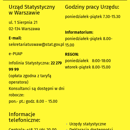
Urząd Statystyczny
Godziny pracy Urzędu:
w Warszawie
poniedziałek-piątek 7.30-15.30
ul. 1 Sierpnia 21
02-134 Warszawa
Informatorium:
E-mail:
poniedziałek-piątek 8.00-
sekretariatuswaw@stat.gov.pl
15.00
e-PUAP
REGON:
poniedziałek 8:00-18:00
Infolinia Statystyczna:
22 279
wtorek-piątek 8.00-15.00
99 99
(opłata zgodna z taryfą
operatora)
Konsultanci są dostępni w dni
robocze:
pon.- pt.: godz. 8.00 - 15.00
Informacje
telefoniczne:
Urzędy statystyczne
Deklaracja dostępności
Centrala: +48 22 464 20 00