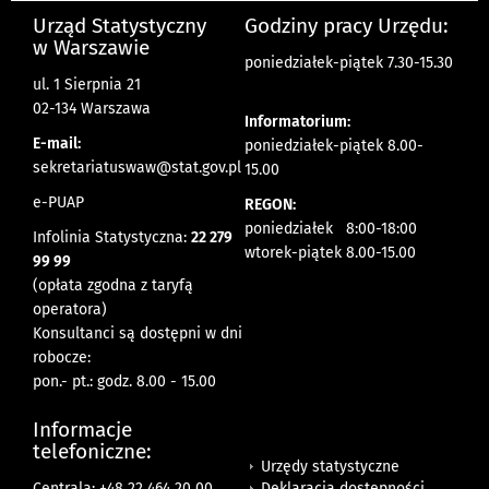
Urząd Statystyczny
Godziny pracy Urzędu:
w Warszawie
poniedziałek-piątek 7.30-15.30
ul. 1 Sierpnia 21
02-134 Warszawa
Informatorium:
E-mail:
poniedziałek-piątek 8.00-
sekretariatuswaw@stat.gov.pl
15.00
e-PUAP
REGON:
poniedziałek 8:00-18:00
Infolinia Statystyczna:
22 279
wtorek-piątek 8.00-15.00
99 99
(opłata zgodna z taryfą
operatora)
Konsultanci są dostępni w dni
robocze:
pon.- pt.: godz. 8.00 - 15.00
Informacje
telefoniczne:
Urzędy statystyczne
Deklaracja dostępności
Centrala: +48 22 464 20 00