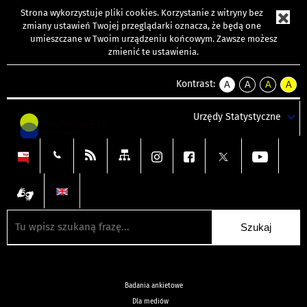
Strona wykorzystuje
pliki cookies
. Korzystanie z witryny bez
zmiany ustawień Twojej przeglądarki oznacza, że będą one
umieszczane w Twoim urządzeniu końcowym. Zawsze możesz
zmienić te ustawienia.
Kontrast:
A
A
A
A
kontrast
kontrast
kontrast
kontra
domyślny
biały
żółty
czarny
Urzędy Statystyczne
tekst
tekst
tekst
na
na
na
czarnym
czarnym
żółtym
Badania ankietowe
Dla mediów