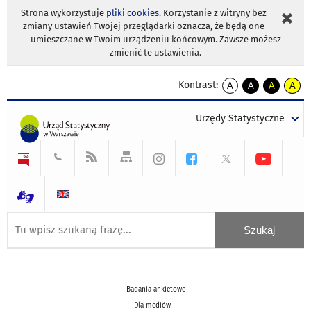
Strona wykorzystuje
pliki cookies
. Korzystanie z witryny bez
zmiany ustawień Twojej przeglądarki oznacza, że będą one
umieszczane w Twoim urządzeniu końcowym. Zawsze możesz
zmienić te ustawienia.
Kontrast:
A
A
A
A
kontrast
kontrast
kontrast
kontra
domyślny
biały
żółty
czarny
Urzędy Statystyczne
tekst
tekst
tekst
na
na
na
czarnym
czarnym
żółtym
Badania ankietowe
Dla mediów