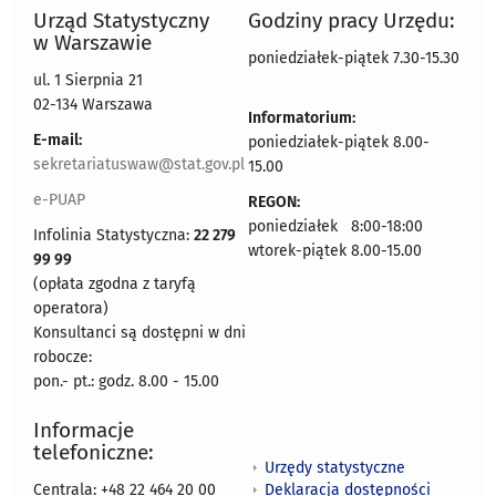
Urząd Statystyczny
Godziny pracy Urzędu:
w Warszawie
poniedziałek-piątek 7.30-15.30
ul. 1 Sierpnia 21
02-134 Warszawa
Informatorium:
E-mail:
poniedziałek-piątek 8.00-
sekretariatuswaw@stat.gov.pl
15.00
e-PUAP
REGON:
poniedziałek 8:00-18:00
Infolinia Statystyczna:
22 279
wtorek-piątek 8.00-15.00
99 99
(opłata zgodna z taryfą
operatora)
Konsultanci są dostępni w dni
robocze:
pon.- pt.: godz. 8.00 - 15.00
Informacje
telefoniczne:
Urzędy statystyczne
Deklaracja dostępności
Centrala: +48 22 464 20 00