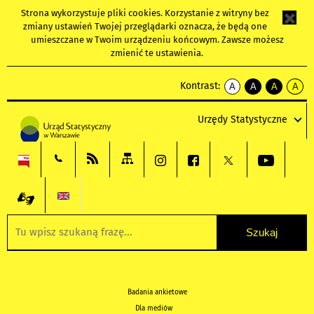
Strona wykorzystuje
pliki cookies
. Korzystanie z witryny bez
zmiany ustawień Twojej przeglądarki oznacza, że będą one
umieszczane w Twoim urządzeniu końcowym. Zawsze możesz
zmienić te ustawienia.
Kontrast:
A
A
A
A
kontrast
kontrast
kontrast
kontra
domyślny
biały
żółty
czarny
Urzędy Statystyczne
tekst
tekst
tekst
na
na
na
czarnym
czarnym
żółtym
Badania ankietowe
Dla mediów