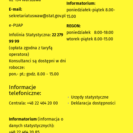
Informatorium:
E-mail:
poniedziałek-piątek 8.00-
sekretariatuswaw@stat.gov.pl
15.00
e-PUAP
REGON:
poniedziałek 8:00-18:00
Infolinia Statystyczna:
22 279
wtorek-piątek 8.00-15.00
99 99
(opłata zgodna z taryfą
operatora)
Konsultanci są dostępni w dni
robocze:
pon.- pt.: godz. 8.00 - 15.00
Informacje
telefoniczne:
Urzędy statystyczne
Deklaracja dostępności
Centrala: +48 22 464 20 00
Informatorium
(informacja o
danych statystycznych)
:
+48 22 464 20 85