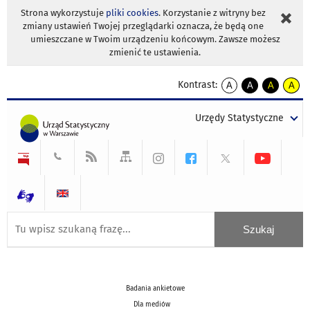
Strona wykorzystuje
pliki cookies
. Korzystanie z witryny bez
zmiany ustawień Twojej przeglądarki oznacza, że będą one
umieszczane w Twoim urządzeniu końcowym. Zawsze możesz
zmienić te ustawienia.
Kontrast:
A
A
A
A
kontrast
kontrast
kontrast
kontra
domyślny
biały
żółty
czarny
Urzędy Statystyczne
tekst
tekst
tekst
na
na
na
czarnym
czarnym
żółtym
Badania ankietowe
Dla mediów