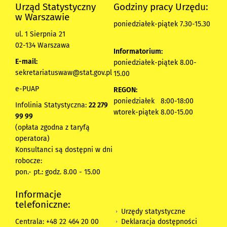
Urząd Statystyczny
Godziny pracy Urzędu:
w Warszawie
poniedziałek-piątek 7.30-15.30
ul. 1 Sierpnia 21
02-134 Warszawa
Informatorium:
E-mail:
poniedziałek-piątek 8.00-
sekretariatuswaw@stat.gov.pl
15.00
e-PUAP
REGON:
poniedziałek 8:00-18:00
Infolinia Statystyczna:
22 279
wtorek-piątek 8.00-15.00
99 99
(opłata zgodna z taryfą
operatora)
Konsultanci są dostępni w dni
robocze:
pon.- pt.: godz. 8.00 - 15.00
Informacje
telefoniczne:
Urzędy statystyczne
Deklaracja dostępności
Centrala: +48 22 464 20 00