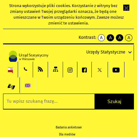
Strona wykorzystuje
pliki cookies
. Korzystanie z witryny bez
zmiany ustawień Twojej przeglądarki oznacza, że będą one
umieszczane w Twoim urządzeniu końcowym. Zawsze możesz
zmienić te ustawienia.
Kontrast:
A
A
A
A
kontrast
kontrast
kontrast
kontra
domyślny
biały
żółty
czarny
Urzędy Statystyczne
tekst
tekst
tekst
na
na
na
czarnym
czarnym
żółtym
Badania ankietowe
Dla mediów