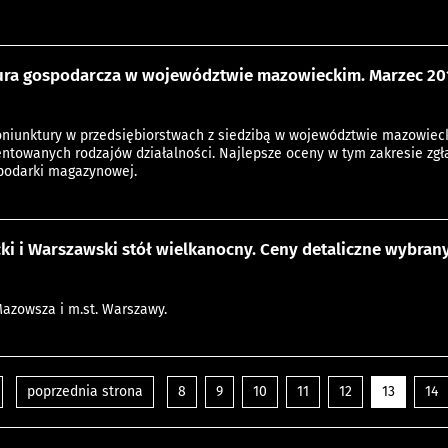
ra gospodarcza w województwie mazowieckim. Marzec 201
oniunktury w przedsiębiorstwach z siedzibą w województwie mazowieck
entowanych rodzajów działalności. Najlepsze oceny w tym zakresie zgł
spodarki magazynowej.
i i Warszawski stół wielkanocny. Ceny detaliczne wybran
Mazowsza i m.st. Warszawy.
poprzednia strona
8
9
10
11
12
13
14