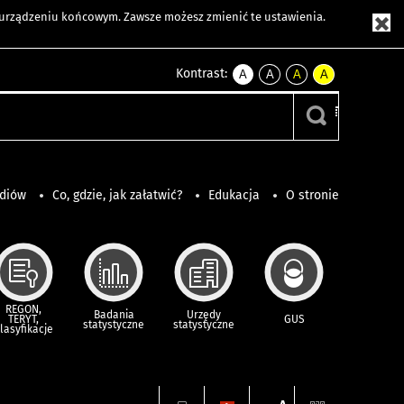
m urządzeniu końcowym. Zawsze możesz zmienić te ustawienia.
Kontrast:
A
A
A
A
kontrast
kontrast
kontrast
kontrast
domyślny
biały
żółty
czarny
tekst
tekst
tekst
na
na
na
czarnym
czarnym
żółtym
ediów
Co, gdzie, jak załatwić?
Edukacja
O stronie
REGON,
Badania
Urzędy
TERYT,
GUS
statystyczne
statystyczne
lasyfikacje