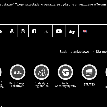
any ustawień Twojej przeglądarki oznacza, że będą one umieszczane w Twoi
Badania ankietowe
Dla m
ne
Bank Danych
Statystyka
Portal
um
STRATEG
Lokalnych
regionalna
Geostatystyczny
wca
K