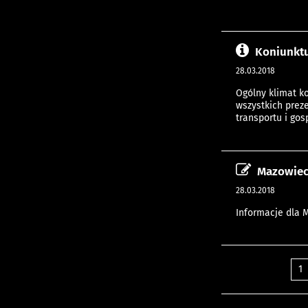
Koniunktu
28.03.2018
Ogólny klimat k
wszystkich prez
transportu i go
Mazowieck
28.03.2018
Informacje dla 
1