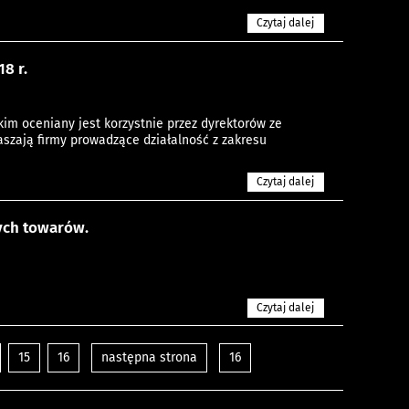
Czytaj dalej
8 r.
im oceniany jest korzystnie przez dyrektorów ze
aszają firmy prowadzące działalność z zakresu
Czytaj dalej
ych towarów.
Czytaj dalej
15
16
następna strona
16