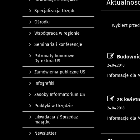
Aktualnośc
Specjalizacja Urzędu
Ośrodki
Wybierz przedz
Współpraca w regionie
Seminaria i konferencje
Patronaty honorowe
Budownic
Dyrektora US
24.04.2018
Zamówienia publiczne US
Informacje dla 
Infografiki
Zasoby Informatorium US
28 kwiet
Praktyki w Urzędzie
24.04.2018
Likwidacja / Sprzedaż
Informacje dla 
majątku
Newsletter