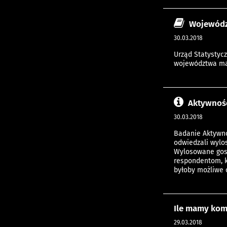
Wojewódz
30.03.2018
Urząd Statystyc
województwa maz
Aktywność
30.03.2018
Badanie Aktywno
odwiedzali wylo
Wylosowane gosp
respondentom, k
byłoby możliwe
Ile mamy kom
29.03.2018