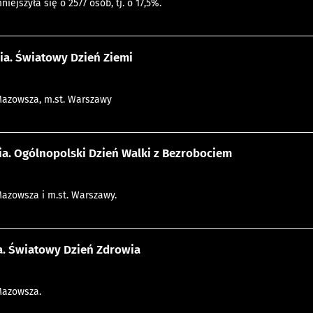
iejszyła się o 2577 osób, tj. o 17,5%.
ia. Światowy Dzień Ziemi
Mazowsza, m.st. Warszawy
ia. Ogólnopolski Dzień Walki z Bezrobociem
Mazowsza i m.st. Warszawy.
a. Światowy Dzień Zdrowia
Mazowsza.