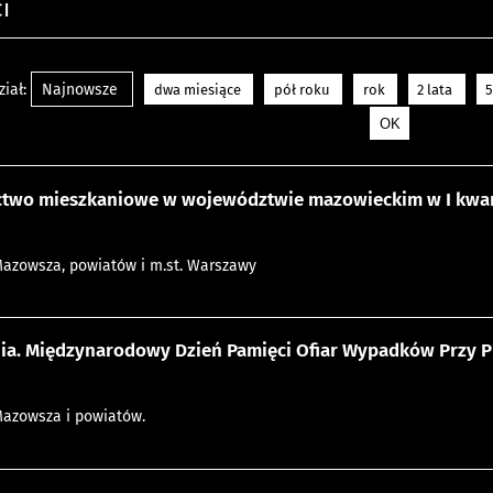
i
iał:
Najnowsze
dwa miesiące
pół roku
rok
2 lata
5
two mieszkaniowe w województwie mazowieckim w I kwart
Mazowsza, powiatów i m.st. Warszawy
nia. Międzynarodowy Dzień Pamięci Ofiar Wypadków Przy 
Mazowsza i powiatów.