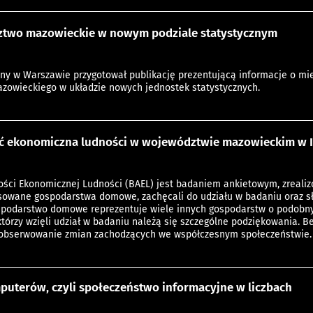
two mazowieckie w nowym podziale statystycznym
zny w Warszawie przygotował publikację prezentującą informacje o mi
owieckiego w układzie nowych jednostek statystycznych.
 ekonomiczna ludności w województwie mazowieckim w IV
ści Ekonomicznej Ludności (BAEL) jest badaniem ankietowym, zrealizo
sowane gospodarstwa domowe, zachęcali do udziału w badaniu oraz sł
odarstwo domowe reprezentuje wiele innych gospodarstw o podobnyc
tórzy wzięli udział w badaniu należą się szczególne podziękowania. 
 obserwowanie zmian zachodzących we współczesnym społeczeństwie.
puterów, czyli społeczeństwo informacyjne w liczbach