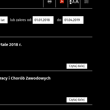
A
A
A
lub zakres od:
do:
 lat
ale 2018 r.
Czytaj dalej
Pracy i Chorób Zawodowych
Czytaj dalej