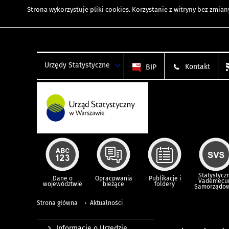
Strona wykorzystuje
pliki cookies
. Korzystanie z witryny bez zmi
Urzędy Statystyczne
Kontakt
BIP
Statystycz
Dane o
Opracowania
Publikacje i
Vademec
województwie
bieżące
foldery
Samorządo
Strona główna
Aktualności
Informacje o Urzędzie