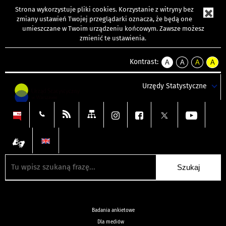
Strona wykorzystuje
pliki cookies
. Korzystanie z witryny bez
zmiany ustawień Twojej przeglądarki oznacza, że będą one
umieszczane w Twoim urządzeniu końcowym. Zawsze możesz
zmienić te ustawienia.
Kontrast:
A
A
A
A
kontrast
kontrast
kontrast
kontra
domyślny
biały
żółty
czarny
Urzędy Statystyczne
tekst
tekst
tekst
na
na
na
czarnym
czarnym
żółtym
Badania ankietowe
Dla mediów