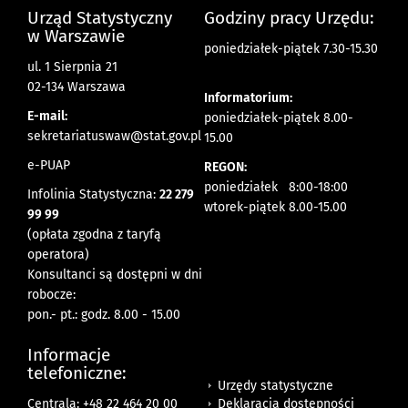
Urząd Statystyczny
Godziny pracy Urzędu:
w Warszawie
poniedziałek-piątek 7.30-15.30
ul. 1 Sierpnia 21
02-134 Warszawa
Informatorium:
E-mail:
poniedziałek-piątek 8.00-
sekretariatuswaw@stat.gov.pl
15.00
e-PUAP
REGON:
poniedziałek 8:00-18:00
Infolinia Statystyczna:
22 279
wtorek-piątek 8.00-15.00
99 99
(opłata zgodna z taryfą
operatora)
Konsultanci są dostępni w dni
robocze:
pon.- pt.: godz. 8.00 - 15.00
Informacje
telefoniczne:
Urzędy statystyczne
Deklaracja dostępności
Centrala: +48 22 464 20 00