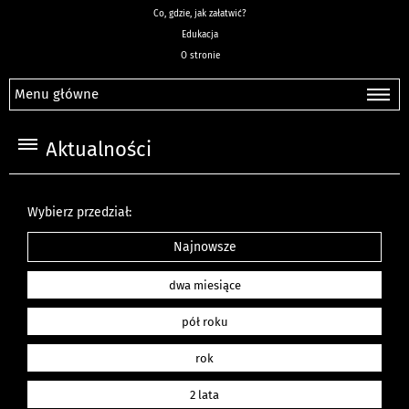
Co, gdzie, jak załatwić?
Edukacja
O stronie
Menu główne
Aktualności
Wybierz przedział:
Najnowsze
dwa miesiące
pół roku
rok
2 lata