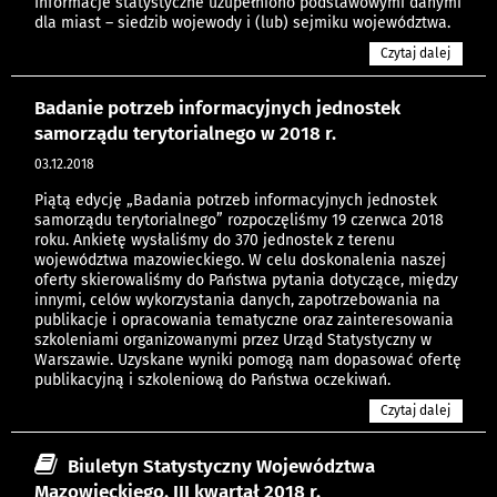
Informacje statystyczne uzupełniono podstawowymi danymi
dla miast – siedzib wojewody i (lub) sejmiku województwa.
Czytaj dalej
Badanie potrzeb informacyjnych jednostek
samorządu terytorialnego w 2018 r.
03.12.2018
Piątą edycję „Badania potrzeb informacyjnych jednostek
samorządu terytorialnego” rozpoczęliśmy 19 czerwca 2018
roku. Ankietę wysłaliśmy do 370 jednostek z terenu
województwa mazowieckiego. W celu doskonalenia naszej
oferty skierowaliśmy do Państwa pytania dotyczące, między
innymi, celów wykorzystania danych, zapotrzebowania na
publikacje i opracowania tematyczne oraz zainteresowania
szkoleniami organizowanymi przez Urząd Statystyczny w
Warszawie. Uzyskane wyniki pomogą nam dopasować ofertę
publikacyjną i szkoleniową do Państwa oczekiwań.
Czytaj dalej
Biuletyn Statystyczny Województwa
Mazowieckiego. III kwartał 2018 r.