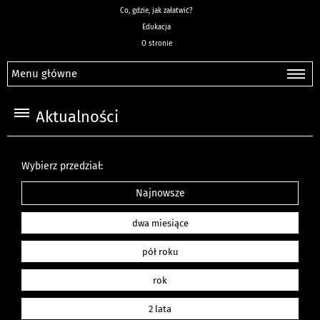
Co, gdzie, jak załatwić?
Edukacja
O stronie
Menu główne
Aktualności
Wybierz przedział:
Najnowsze
dwa miesiące
pół roku
rok
2 lata