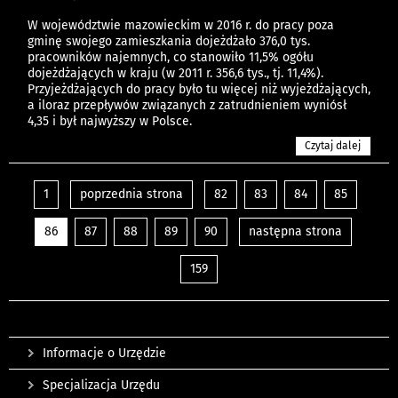
W województwie mazowieckim w 2016 r. do pracy poza
gminę swojego zamieszkania dojeżdżało 376,0 tys.
pracowników najemnych, co stanowiło 11,5% ogółu
dojeżdżających w kraju (w 2011 r. 356,6 tys., tj. 11,4%).
Przyjeżdżających do pracy było tu więcej niż wyjeżdżających,
a iloraz przepływów związanych z zatrudnieniem wyniósł
4,35 i był najwyższy w Polsce.
Czytaj dalej
1
poprzednia strona
82
83
84
85
86
87
88
89
90
następna strona
159
Informacje o Urzędzie
Specjalizacja Urzędu