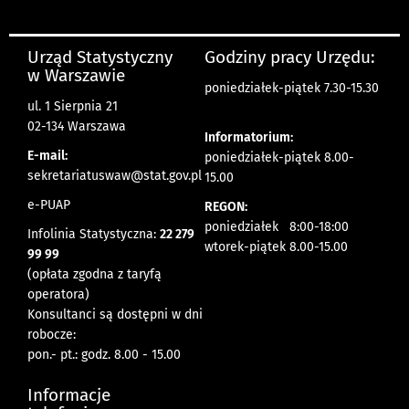
Urząd Statystyczny
Godziny pracy Urzędu:
w Warszawie
poniedziałek-piątek 7.30-15.30
ul. 1 Sierpnia 21
02-134 Warszawa
Informatorium:
E-mail:
poniedziałek-piątek 8.00-
sekretariatuswaw@stat.gov.pl
15.00
e-PUAP
REGON:
poniedziałek 8:00-18:00
Infolinia Statystyczna:
22 279
wtorek-piątek 8.00-15.00
99 99
(opłata zgodna z taryfą
operatora)
Konsultanci są dostępni w dni
robocze:
pon.- pt.: godz. 8.00 - 15.00
Informacje