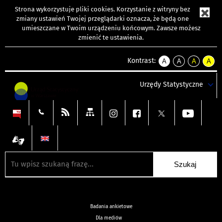
Strona wykorzystuje
pliki cookies
. Korzystanie z witryny bez
zmiany ustawień Twojej przeglądarki oznacza, że będą one
umieszczane w Twoim urządzeniu końcowym. Zawsze możesz
zmienić te ustawienia.
Kontrast:
A
A
A
A
kontrast
kontrast
kontrast
kontra
domyślny
biały
żółty
czarny
Urzędy Statystyczne
tekst
tekst
tekst
na
na
na
czarnym
czarnym
żółtym
Badania ankietowe
Dla mediów