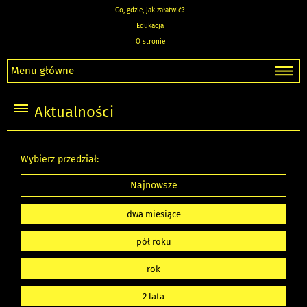
Co, gdzie, jak załatwić?
Edukacja
O stronie
Menu główne
Aktualności
Wybierz przedział:
Najnowsze
dwa miesiące
pół roku
rok
2 lata