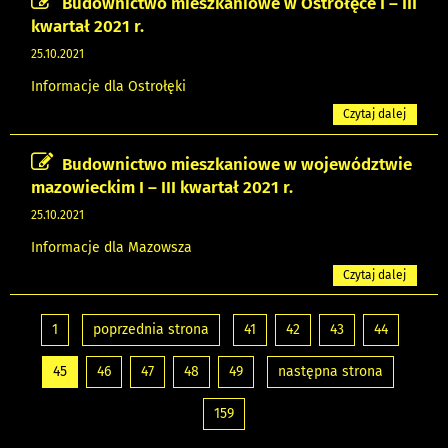
Budownictwo mieszkaniowe w Ostrołęce I – III
kwartał 2021 r.
25.10.2021
Informacje dla Ostrołęki
Czytaj dalej
Budownictwo mieszkaniowe w województwie
mazowieckim I – III kwartał 2021 r.
25.10.2021
Informacje dla Mazowsza
Czytaj dalej
1
poprzednia strona
41
42
43
44
45
46
47
48
49
następna strona
159