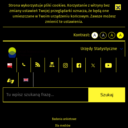
Strona wykorzystuje
pliki cookies
. Korzystanie z witryny bez
zmiany ustawień Twojej przeglądarki oznacza, że będą one
umieszczane w Twoim urządzeniu końcowym. Zawsze możesz
zmienić te ustawienia.
Kontrast:
A
A
A
A
kontrast
kontrast
kontrast
kontra
domyślny
biały
żółty
czarny
Urzędy Statystyczne
tekst
tekst
tekst
na
na
na
czarnym
czarnym
żółtym
Badania ankietowe
Dla mediów