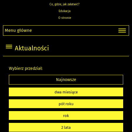
Co, gdzie, jak załatwić?
Edukacja
O stronie
Menu główne
Aktualności
Wybierz przedział:
Najnowsze
dwa miesiące
pół roku
rok
2 lata