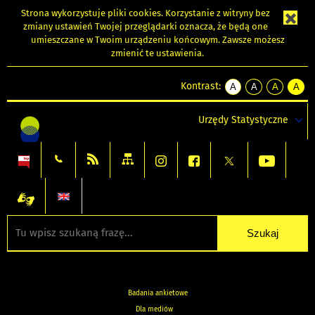
Strona wykorzystuje
pliki cookies
. Korzystanie z witryny bez
zmiany ustawień Twojej przeglądarki oznacza, że będą one
umieszczane w Twoim urządzeniu końcowym. Zawsze możesz
zmienić te ustawienia.
Kontrast:
A
A
A
A
kontrast
kontrast
kontrast
kontra
domyślny
biały
żółty
czarny
Urzędy Statystyczne
tekst
tekst
tekst
na
na
na
czarnym
czarnym
żółtym
Badania ankietowe
Dla mediów