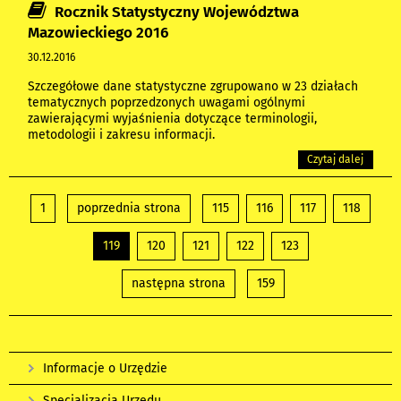
Rocznik Statystyczny Województwa
Mazowieckiego 2016
30.12.2016
Szczegółowe dane statystyczne zgrupowano w 23 działach
tematycznych poprzedzonych uwagami ogólnymi
zawierającymi wyjaśnienia dotyczące terminologii,
metodologii i zakresu informacji.
Czytaj dalej
1
poprzednia strona
115
116
117
118
119
120
121
122
123
następna strona
159
Informacje o Urzędzie
Specjalizacja Urzędu