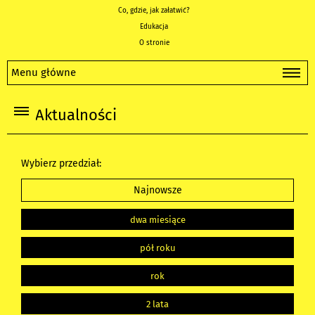
Co, gdzie, jak załatwić?
Edukacja
O stronie
Menu główne
Aktualności
Wybierz przedział:
Najnowsze
dwa miesiące
pół roku
rok
2 lata