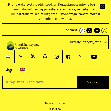
Strona wykorzystuje
pliki cookies
. Korzystanie z witryny bez
zmiany ustawień Twojej przeglądarki oznacza, że będą one
umieszczane w Twoim urządzeniu końcowym. Zawsze możesz
zmienić te ustawienia.
Kontrast:
A
A
A
A
kontrast
kontrast
kontrast
kontra
domyślny
biały
żółty
czarny
Urzędy Statystyczne
tekst
tekst
tekst
na
na
na
czarnym
czarnym
żółtym
Badania ankietowe
Dla mediów