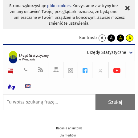
Strona wykorzystuje
pliki cookies
. Korzystanie z witryny bez
zmiany ustawień Twojej przeglądarki oznacza, że będą one
umieszczane w Twoim urządzeniu końcowym. Zawsze możesz
zmienić te ustawienia.
Kontrast:
A
A
A
A
kontrast
kontrast
kontrast
kontra
domyślny
biały
żółty
czarny
Urzędy Statystyczne
tekst
tekst
tekst
na
na
na
czarnym
czarnym
żółtym
Badania ankietowe
Dla mediów