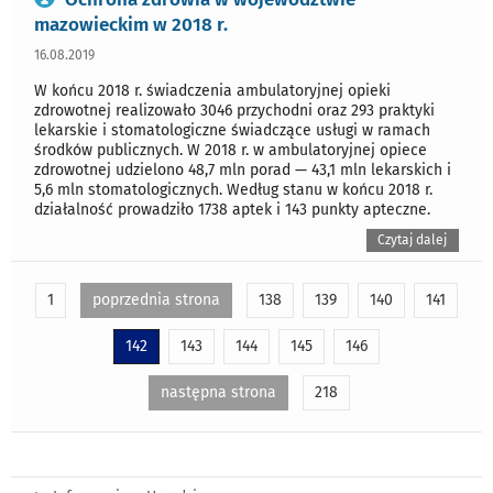
mazowieckim w 2018 r.
16.08.2019
W końcu 2018 r. świadczenia ambulatoryjnej opieki
zdrowotnej realizowało 3046 przychodni oraz 293 praktyki
lekarskie i stomatologiczne świadczące usługi w ramach
środków publicznych. W 2018 r. w ambulatoryjnej opiece
zdrowotnej udzielono 48,7 mln porad — 43,1 mln lekarskich i
5,6 mln stomatologicznych. Według stanu w końcu 2018 r.
działalność prowadziło 1738 aptek i 143 punkty apteczne.
Czytaj dalej
1
poprzednia strona
138
139
140
141
142
143
144
145
146
następna strona
218