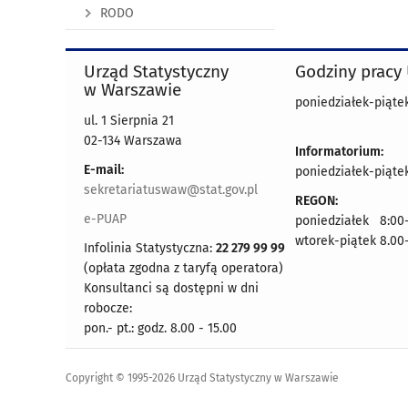
RODO
Urząd Statystyczny
Godziny pracy
w Warszawie
poniedziałek-piątek
ul. 1 Sierpnia 21
02-134 Warszawa
Informatorium:
E-mail:
poniedziałek-piątek
sekretariatuswaw@stat.gov.pl
REGON:
e-PUAP
poniedziałek 8:00-
wtorek-piątek 8.00
Infolinia Statystyczna:
22 279 99 99
(opłata zgodna z taryfą operatora)
Konsultanci są dostępni w dni
robocze:
pon.- pt.: godz. 8.00 - 15.00
Copyright © 1995-2026 Urząd Statystyczny w Warszawie