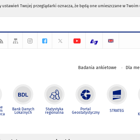
any ustawień Twojej przeglądarki oznacza, że będą one umieszczane w Twoi
Badania ankietowe
Dla m
ne
Bank Danych
Statystyka
Portal
um
STRATEG
Lokalnych
regionalna
Geostatystyczny
wca
K