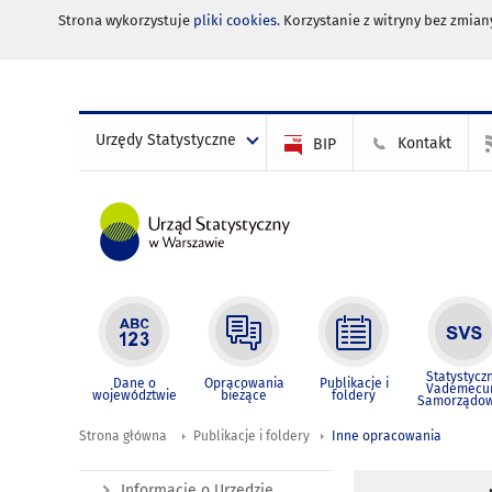
Strona wykorzystuje
pliki cookies
. Korzystanie z witryny bez zmi
Urzędy Statystyczne
Kontakt
BIP
Statystycz
Dane o
Opracowania
Publikacje i
Vademec
województwie
bieżące
foldery
Samorządo
Strona główna
Publikacje i foldery
Inne opracowania
Informacje o Urzędzie