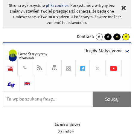
Strona wykorzystuje
pliki cookies
. Korzystanie z witryny bez
zmiany ustawień Twojej przeglądarki oznacza, że będą one
umieszczane w Twoim urządzeniu końcowym. Zawsze możesz
zmienić te ustawienia.
Kontrast:
A
A
A
A
kontrast
kontrast
kontrast
kontra
domyślny
biały
żółty
czarny
Urzędy Statystyczne
tekst
tekst
tekst
na
na
na
czarnym
czarnym
żółtym
Badania ankietowe
Dla mediów