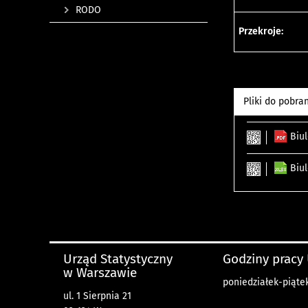
RODO
Przekroje:
Pliki do pobra
Biu
Biu
Urząd Statystyczny
Godziny pracy
w Warszawie
poniedziałek-piątek
ul. 1 Sierpnia 21