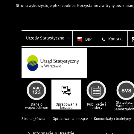
Strona wykorzystuje
pliki cookies
. Korzystanie z witryny bez zmi
Urzędy Statystyczne
Kontakt
BIP
Statystycz
Dane o
Opracowania
Publikacje i
Vademec
województwie
bieżące
foldery
Samorządo
Strona główna
Opracowania bieżące
Komunikaty i biuletyny
Informacje o Urzędzie