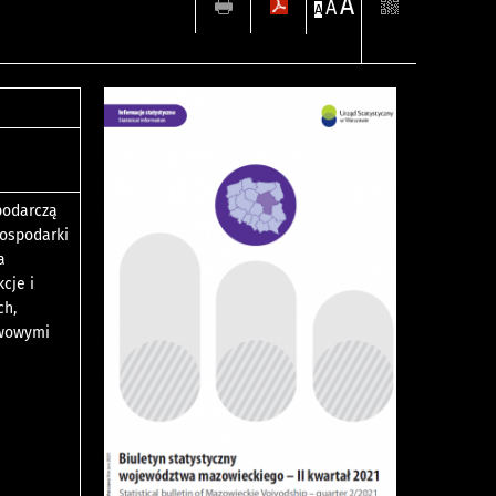
A
A
A
podarczą
gospodarki
a
cje i
ch,
awowymi