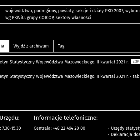
województwo, podregiony, powiaty, sekcje i działy PKD 2007, wybra
wg PKWiU, grupy COICOP, sektory własności
nia
Wyjdź z archiwum
Tagi
letyn Statystyczny Województwa Mazowieckiego. II kwartał 2021 r.
2.29
letyn Statystyczny Województwa Mazowieckiego. II kwartał 2021 r. - ta
 Urzędu:
Informacje telefoniczne:
Urzędy statys
 7.30-15.30
Centrala: +48 22 464 20 00
Deklaracja do