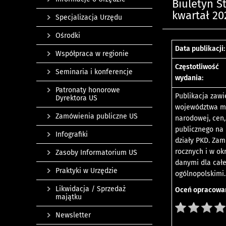
Biuletyn S
kwartał 202
Specjalizacja Urzędu
Ośrodki
Data publikacji:
Współpraca w regionie
Częstotliwość
Seminaria i konferencje
wydania:
Patronaty honorowe
Publikacja zaw
Dyrektora US
województwa ma
Zamówienia publiczne US
narodowej, cen,
publicznego na
Infografiki
działy PKD. Za
rocznych i w o
Zasoby Informatorium US
danymi dla cał
Praktyki w Urzędzie
ogólnopolskimi.
Likwidacja / Sprzedaż
Oceń opracowan
majątku
Newsletter