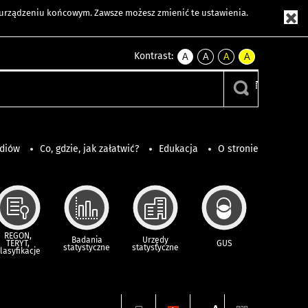
m urządzeniu końcowym. Zawsze możesz zmienić te ustawienia.
Kontrast:
A
A
A
A
kontrast
kontrast
kontrast
kontrast
domyślny
biały
żółty
czarny
tekst
tekst
tekst
na
na
na
czarnym
czarnym
żółtym
ediów
Co, gdzie, jak załatwić?
Edukacja
O stronie
REGON,
Badania
Urzędy
TERYT,
GUS
statystyczne
statystyczne
lasyfikacje