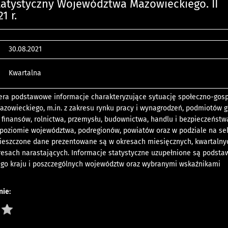
tatystyczny Województwa Mazowieckiego. II
1 r.
30.08.2021
Kwartalna
iera podstawowe informacje charakteryzujące sytuację społeczno-gos
zowieckiego, m.in. z zakresu rynku pracy i wynagrodzeń, podmiotów 
 finansów, rolnictwa, przemysłu, budownictwa, handlu i bezpieczeństw
 poziomie województwa, podregionów, powiatów oraz w podziale na sek
mieszczone dane prezentowane są w okresach miesięcznych, kwartalny
kresach narastających. Informacje statystyczne uzupełnione są podst
ego kraju i poszczególnych województw oraz wybranymi wskaźnikami
ie: