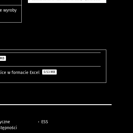
ne wyroby
 MB
blice w formacie Excel
0.53 MB
tyczne
ESS
stępności