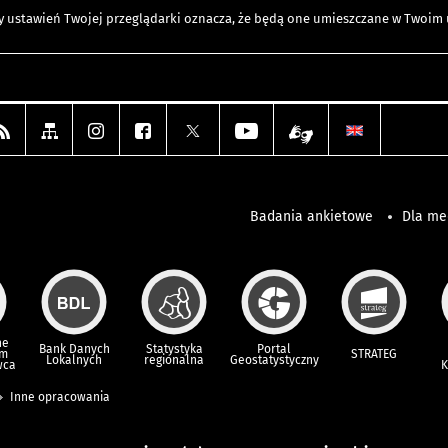
any ustawień Twojej przeglądarki oznacza, że będą one umieszczane w Twoi
Badania ankietowe
Dla m
ne
Bank Danych
Statystyka
Portal
um
STRATEG
Lokalnych
regionalna
Geostatystyczny
wca
K
Inne opracowania