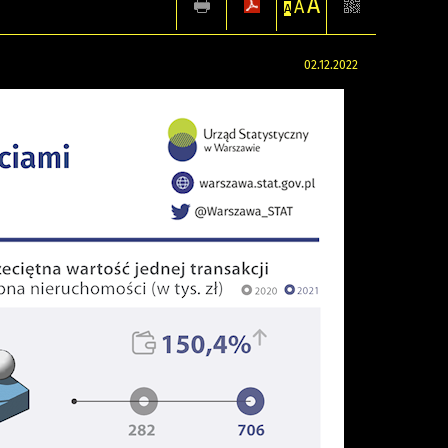
A
A
A
02.12.2022