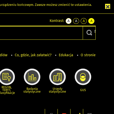
m urządzeniu końcowym. Zawsze możesz zmienić te ustawienia.
Kontrast:
A
A
A
A
kontrast
kontrast
kontrast
kontrast
domyślny
biały
żółty
czarny
tekst
tekst
tekst
na
na
na
czarnym
czarnym
żółtym
ediów
Co, gdzie, jak załatwić?
Edukacja
O stronie
REGON,
Badania
Urzędy
TERYT,
GUS
statystyczne
statystyczne
lasyfikacje