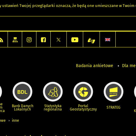
any ustawień Twojej przeglądarki oznacza, że będą one umieszczane w Twoi
Badania ankietowe
Dla m
ne
Bank Danych
Statystyka
Portal
um
STRATEG
Lokalnych
regionalna
Geostatystyczny
wca
K
iowe
inne