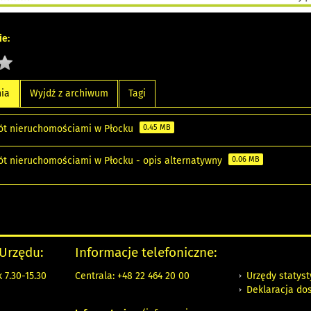
e:
nia
Wyjdź z archiwum
Tagi
ót nieruchomościami w Płocku
0.45 MB
ót nieruchomościami w Płocku - opis alternatywny
0.06 MB
 Urzędu:
Informacje telefoniczne:
Urzędy statys
 7.30-15.30
Centrala: +48 22 464 20 00
Deklaracja do