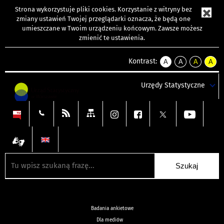
Strona wykorzystuje
pliki cookies
. Korzystanie z witryny bez
zmiany ustawień Twojej przeglądarki oznacza, że będą one
umieszczane w Twoim urządzeniu końcowym. Zawsze możesz
zmienić te ustawienia.
Kontrast:
A
A
A
A
kontrast
kontrast
kontrast
kontra
domyślny
biały
żółty
czarny
Urzędy Statystyczne
tekst
tekst
tekst
na
na
na
czarnym
czarnym
żółtym
Badania ankietowe
Dla mediów