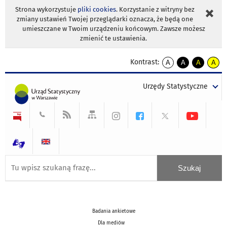
Strona wykorzystuje
pliki cookies
. Korzystanie z witryny bez
zmiany ustawień Twojej przeglądarki oznacza, że będą one
umieszczane w Twoim urządzeniu końcowym. Zawsze możesz
zmienić te ustawienia.
Kontrast:
A
A
A
A
kontrast
kontrast
kontrast
kontra
domyślny
biały
żółty
czarny
Urzędy Statystyczne
tekst
tekst
tekst
na
na
na
czarnym
czarnym
żółtym
Badania ankietowe
Dla mediów