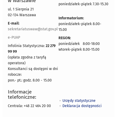
w Warszawie
poniedziałek-piątek 7.30-15.30
ul. 1 Sierpnia 21
02-134 Warszawa
Informatorium:
E-mail:
poniedziałek-piątek 8.00-
sekretariatuswaw@stat.gov.pl
15.00
e-PUAP
REGON:
poniedziałek 8:00-18:00
Infolinia Statystyczna:
22 279
wtorek-piątek 8.00-15.00
99 99
(opłata zgodna z taryfą
operatora)
Konsultanci są dostępni w dni
robocze:
pon.- pt.: godz. 8.00 - 15.00
Informacje
telefoniczne:
Urzędy statystyczne
Deklaracja dostępności
Centrala: +48 22 464 20 00