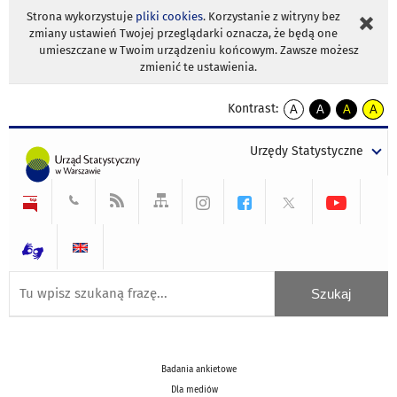
Strona wykorzystuje
pliki cookies
. Korzystanie z witryny bez
zmiany ustawień Twojej przeglądarki oznacza, że będą one
umieszczane w Twoim urządzeniu końcowym. Zawsze możesz
zmienić te ustawienia.
Kontrast:
A
A
A
A
kontrast
kontrast
kontrast
kontra
domyślny
biały
żółty
czarny
Urzędy Statystyczne
tekst
tekst
tekst
na
na
na
czarnym
czarnym
żółtym
Badania ankietowe
Dla mediów