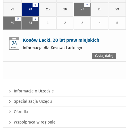
1
2
23
24
25
26
27
28
29
5
1
30
31
1
2
3
4
5
Kosów Lacki. 20 lat praw miejskich
24
marz
Informacja dla Kosowa Lackiego
Czytaj dalej
Informacje o Urzędzie
Specjalizacja Urzędu
Ośrodki
Współpraca w regionie