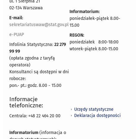
ul. 1 Sierpnia 21
02-134 Warszawa
Informatorium:
E-mail:
poniedziałek-piątek 8.00-
sekretariatuswaw@stat.gov.pl
15.00
e-PUAP
REGON:
poniedziałek 8:00-18:00
Infolinia Statystyczna:
22 279
wtorek-piątek 8.00-15.00
99 99
(opłata zgodna z taryfą
operatora)
Konsultanci są dostępni w dni
robocze:
pon.- pt.: godz. 8.00 - 15.00
Informacje
telefoniczne:
Urzędy statystyczne
Deklaracja dostępności
Centrala: +48 22 464 20 00
Informatorium
(informacja o