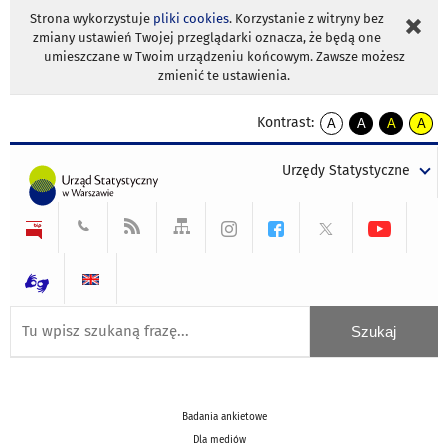
Strona wykorzystuje
pliki cookies
. Korzystanie z witryny bez
zmiany ustawień Twojej przeglądarki oznacza, że będą one
umieszczane w Twoim urządzeniu końcowym. Zawsze możesz
zmienić te ustawienia.
Kontrast:
A
A
A
A
kontrast
kontrast
kontrast
kontra
domyślny
biały
żółty
czarny
Urzędy Statystyczne
tekst
tekst
tekst
na
na
na
czarnym
czarnym
żółtym
Badania ankietowe
Dla mediów