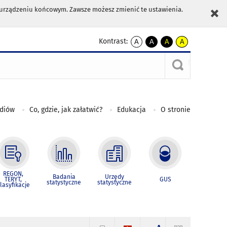
m urządzeniu końcowym. Zawsze możesz zmienić te ustawienia.
Kontrast:
A
A
A
A
kontrast
kontrast
kontrast
kontrast
domyślny
biały
żółty
czarny
tekst
tekst
tekst
na
na
na
czarnym
czarnym
żółtym
ediów
Co, gdzie, jak załatwić?
Edukacja
O stronie
REGON,
Badania
Urzędy
TERYT,
GUS
statystyczne
statystyczne
lasyfikacje