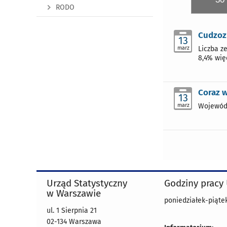
RODO
Cudzoz
13
marz
Liczba z
8,4% wię
Coraz 
13
marz
Wojewód
Urząd Statystyczny
Godziny pracy
w Warszawie
poniedziałek-piątek
ul. 1 Sierpnia 21
02-134 Warszawa