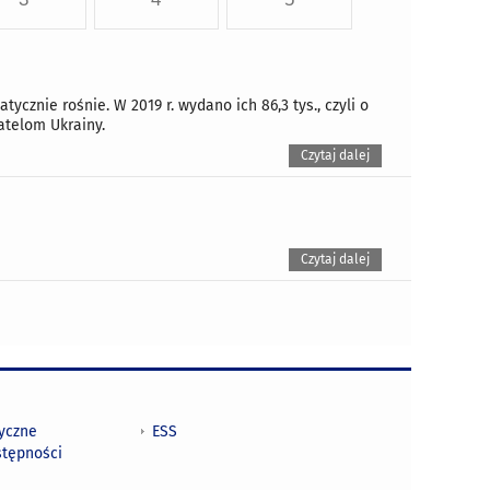
nie rośnie. W 2019 r. wydano ich 86,3 tys., czyli o
atelom Ukrainy.
Czytaj dalej
Czytaj dalej
tyczne
ESS
stępności