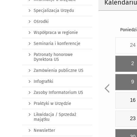
Kalendari
Specjalizacja Urzędu
Ośrodki
Poniedzi
Współpraca w regionie
Seminaria i konferencje
24
Patronaty honorowe
Dyrektora US
2
Zamówienia publiczne US
Infografiki
9
Zasoby Informatorium US
16
Praktyki w Urzędzie
Likwidacja / Sprzedaż
23
majątku
Newsletter
30