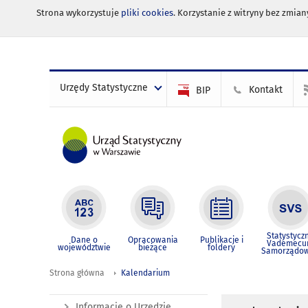
Strona wykorzystuje
pliki cookies
. Korzystanie z witryny bez zmi
Urzędy Statystyczne
Kontakt
BIP
Statystycz
Dane o
Opracowania
Publikacje i
Vademec
województwie
bieżące
foldery
Samorządo
Strona główna
Kalendarium
Informacje o Urzędzie