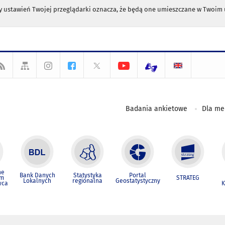
any ustawień Twojej przeglądarki oznacza, że będą one umieszczane w Twoi
Badania ankietowe
Dla m
ne
Bank Danych
Statystyka
Portal
um
STRATEG
Lokalnych
regionalna
Geostatystyczny
wca
K