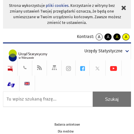
Strona wykorzystuje
pliki cookies
. Korzystanie z witryny bez
zmiany ustawień Twojej przeglądarki oznacza, że będą one
umieszczane w Twoim urządzeniu końcowym. Zawsze możesz
zmienić te ustawienia.
Kontrast:
A
A
A
A
kontrast
kontrast
kontrast
kontra
domyślny
biały
żółty
czarny
Urzędy Statystyczne
tekst
tekst
tekst
na
na
na
czarnym
czarnym
żółtym
Badania ankietowe
Dla mediów