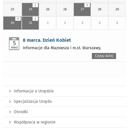
1
2
23
24
25
26
27
28
29
5
1
30
31
1
2
3
4
5
8 marca. Dzień Kobiet
5
marz
Informacje dla Mazowsza i m.st. Warszawy.
Czytaj dalej
Informacje o Urzędzie
Specjalizacja Urzędu
Ośrodki
Współpraca w regionie