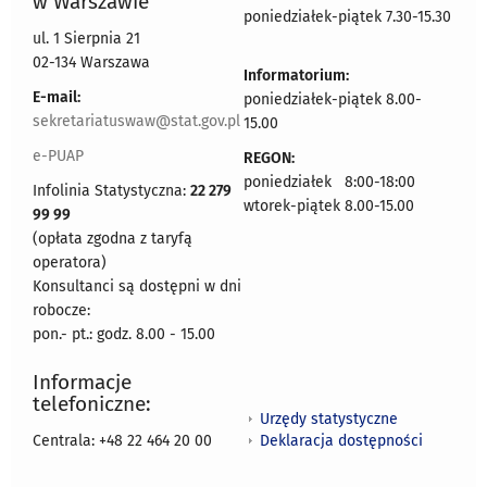
w Warszawie
poniedziałek-piątek 7.30-15.30
ul. 1 Sierpnia 21
02-134 Warszawa
Informatorium:
E-mail:
poniedziałek-piątek 8.00-
sekretariatuswaw@stat.gov.pl
15.00
e-PUAP
REGON:
poniedziałek 8:00-18:00
Infolinia Statystyczna:
22 279
wtorek-piątek 8.00-15.00
99 99
(opłata zgodna z taryfą
operatora)
Konsultanci są dostępni w dni
robocze:
pon.- pt.: godz. 8.00 - 15.00
Informacje
telefoniczne:
Urzędy statystyczne
Deklaracja dostępności
Centrala: +48 22 464 20 00