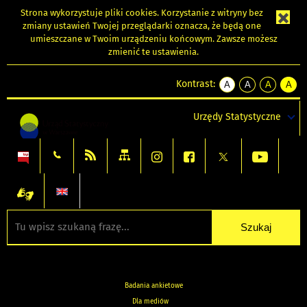
Strona wykorzystuje
pliki cookies
. Korzystanie z witryny bez
zmiany ustawień Twojej przeglądarki oznacza, że będą one
umieszczane w Twoim urządzeniu końcowym. Zawsze możesz
zmienić te ustawienia.
Kontrast:
A
A
A
A
kontrast
kontrast
kontrast
kontra
domyślny
biały
żółty
czarny
Urzędy Statystyczne
tekst
tekst
tekst
na
na
na
czarnym
czarnym
żółtym
Badania ankietowe
Dla mediów