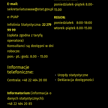
E-mail:
poniedziałek-piątek 8.00-
sekretariatuswaw@stat.gov.pl
15.00
e-PUAP
REGON:
poniedziałek 8:00-18:00
Infolinia Statystyczna:
22 279
wtorek-piątek 8.00-15.00
99 99
(opłata zgodna z taryfą
operatora)
Konsultanci są dostępni w dni
robocze:
pon.- pt.: godz. 8.00 - 15.00
Informacje
telefoniczne:
Urzędy statystyczne
Deklaracja dostępności
Centrala: +48 22 464 20 00
Informatorium
(informacja o
danych statystycznych)
:
+48 22 464 20 85