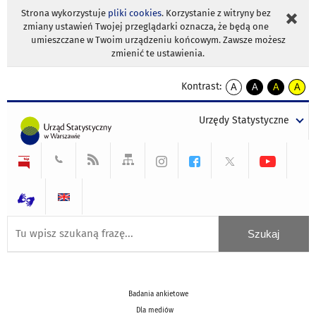
Strona wykorzystuje
pliki cookies
. Korzystanie z witryny bez
zmiany ustawień Twojej przeglądarki oznacza, że będą one
umieszczane w Twoim urządzeniu końcowym. Zawsze możesz
zmienić te ustawienia.
Kontrast:
A
A
A
A
kontrast
kontrast
kontrast
kontra
domyślny
biały
żółty
czarny
Urzędy Statystyczne
tekst
tekst
tekst
na
na
na
czarnym
czarnym
żółtym
Badania ankietowe
Dla mediów