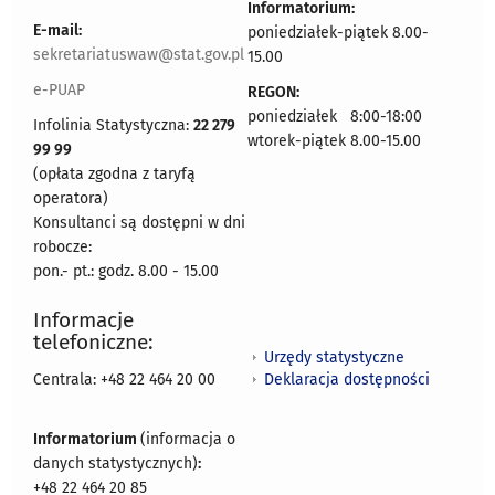
Informatorium:
E-mail:
poniedziałek-piątek 8.00-
sekretariatuswaw@stat.gov.pl
15.00
e-PUAP
REGON:
poniedziałek 8:00-18:00
Infolinia Statystyczna:
22 279
wtorek-piątek 8.00-15.00
99 99
(opłata zgodna z taryfą
operatora)
Konsultanci są dostępni w dni
robocze:
pon.- pt.: godz. 8.00 - 15.00
Informacje
telefoniczne:
Urzędy statystyczne
Deklaracja dostępności
Centrala: +48 22 464 20 00
Informatorium
(informacja o
danych statystycznych)
:
+48 22 464 20 85