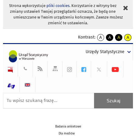
Strona wykorzystuje
pliki cookies
. Korzystanie z witryny bez
zmiany ustawień Twojej przeglądarki oznacza, że będą one
umieszczane w Twoim urządzeniu końcowym. Zawsze możesz
zmienić te ustawienia.
Kontrast:
A
A
A
A
kontrast
kontrast
kontrast
kontra
domyślny
biały
żółty
czarny
Urzędy Statystyczne
tekst
tekst
tekst
na
na
na
czarnym
czarnym
żółtym
Badania ankietowe
Dla mediów