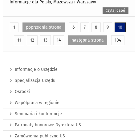
Informacje dla Polski, Mazowsza i Warszawy
Czytaj dalej
1
poprzednia strona
6
7
8
9
10
11
12
13
14
następna strona
104
Informacje o Urzędzie
Specjalizacja Urzędu
Ośrodki
Współpraca w regionie
Seminaria i konferencje
Patronaty honorowe Dyrektora US
Zamówienia publiczne US