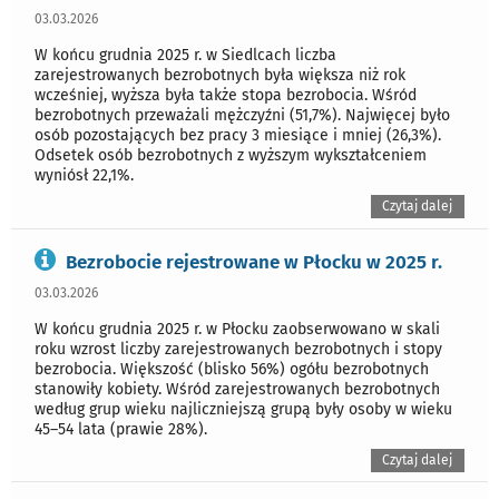
03.03.2026
W końcu grudnia 2025 r. w Siedlcach liczba
zarejestrowanych bezrobotnych była większa niż rok
wcześniej, wyższa była także stopa bezrobocia. Wśród
bezrobotnych przeważali mężczyźni (51,7%). Najwięcej było
osób pozostających bez pracy 3 miesiące i mniej (26,3%).
Odsetek osób bezrobotnych z wyższym wykształceniem
wyniósł 22,1%.
Czytaj dalej
Bezrobocie rejestrowane w Płocku w 2025 r.
03.03.2026
W końcu grudnia 2025 r. w Płocku zaobserwowano w skali
roku wzrost liczby zarejestrowanych bezrobotnych i stopy
bezrobocia. Większość (blisko 56%) ogółu bezrobotnych
stanowiły kobiety. Wśród zarejestrowanych bezrobotnych
według grup wieku najliczniejszą grupą były osoby w wieku
45–54 lata (prawie 28%).
Czytaj dalej