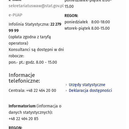
poniedziałek-piątek 8.00-
sekretariatuswaw@stat.gov.pl
15.00
e-PUAP
REGON:
poniedziałek 8:00-18:00
Infolinia Statystyczna:
22 279
wtorek-piątek 8.00-15.00
99 99
(opłata zgodna z taryfą
operatora)
Konsultanci są dostępni w dni
robocze:
pon.- pt.: godz. 8.00 - 15.00
Informacje
telefoniczne:
Urzędy statystyczne
Deklaracja dostępności
Centrala: +48 22 464 20 00
Informatorium
(informacja o
danych statystycznych)
:
+48 22 464 20 85
REGON: