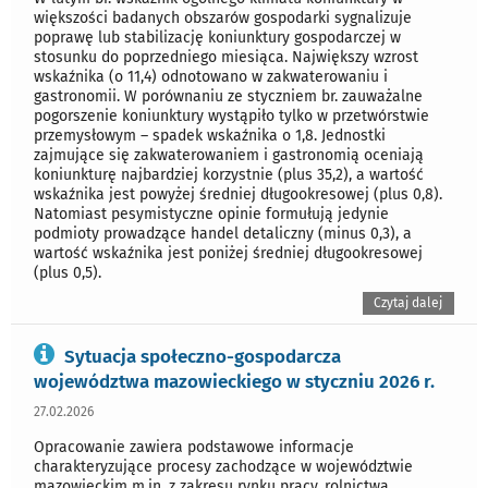
większości badanych obszarów gospodarki sygnalizuje
poprawę lub stabilizację koniunktury gospodarczej w
stosunku do poprzedniego miesiąca. Największy wzrost
wskaźnika (o 11,4) odnotowano w zakwaterowaniu i
gastronomii. W porównaniu ze styczniem br. zauważalne
pogorszenie koniunktury wystąpiło tylko w przetwórstwie
przemysłowym – spadek wskaźnika o 1,8. Jednostki
zajmujące się zakwaterowaniem i gastronomią oceniają
koniunkturę najbardziej korzystnie (plus 35,2), a wartość
wskaźnika jest powyżej średniej długookresowej (plus 0,8).
Natomiast pesymistyczne opinie formułują jedynie
podmioty prowadzące handel detaliczny (minus 0,3), a
wartość wskaźnika jest poniżej średniej długookresowej
(plus 0,5).
Czytaj dalej
Sytuacja społeczno-gospodarcza
województwa mazowieckiego w styczniu 2026 r.
27.02.2026
Opracowanie zawiera podstawowe informacje
charakteryzujące procesy zachodzące w województwie
mazowieckim m.in. z zakresu rynku pracy, rolnictwa,