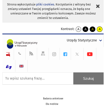
Strona wykorzystuje
pliki cookies
. Korzystanie z witryny bez
zmiany ustawień Twojej przeglądarki oznacza, że będą one
umieszczane w Twoim urządzeniu końcowym. Zawsze możesz
zmienić te ustawienia.
Kontrast:
A
A
A
A
kontrast
kontrast
kontrast
kontra
domyślny
biały
żółty
czarny
Urzędy Statystyczne
tekst
tekst
tekst
na
na
na
czarnym
czarnym
żółtym
Badania ankietowe
Dla mediów