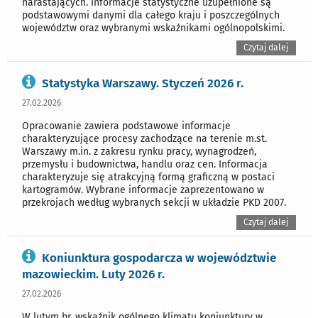
narastających. Informacje statystyczne uzupełnione są
podstawowymi danymi dla całego kraju i poszczególnych
województw oraz wybranymi wskaźnikami ogólnopolskimi.
Czytaj dalej
Statystyka Warszawy. Styczeń 2026 r.
27.02.2026
Opracowanie zawiera podstawowe informacje
charakteryzujące procesy zachodzące na terenie m.st.
Warszawy m.in. z zakresu rynku pracy, wynagrodzeń,
przemysłu i budownictwa, handlu oraz cen. Informacja
charakteryzuje się atrakcyjną formą graficzną w postaci
kartogramów. Wybrane informacje zaprezentowano w
przekrojach według wybranych sekcji w układzie PKD 2007.
Czytaj dalej
Koniunktura gospodarcza w województwie
mazowieckim. Luty 2026 r.
27.02.2026
W lutym br. wskaźnik ogólnego klimatu koniunktury w