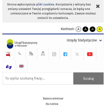
Strona wykorzystuje
pliki cookies
. Korzystanie z witryny bez
zmiany ustawień Twojej przeglądarki oznacza, że będą one
umieszczane w Twoim urządzeniu końcowym. Zawsze możesz
zmienić te ustawienia.
Kontrast:
A
A
A
A
kontrast
kontrast
kontrast
kontra
domyślny
biały
żółty
czarny
Urzędy Statystyczne
tekst
tekst
tekst
na
na
na
czarnym
czarnym
żółtym
Badania ankietowe
Dla mediów