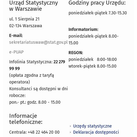
Urząd Statystyczny
Godziny pracy Urzędu:
w Warszawie
poniedziałek-piątek 7.30-15.30
ul. 1 Sierpnia 21
02-134 Warszawa
Informatorium:
E-mail:
poniedziałek-piątek 8.00-
sekretariatuswaw@stat.gov.pl
15.00
e-PUAP
REGON:
poniedziałek 8:00-18:00
Infolinia Statystyczna:
22 279
wtorek-piątek 8.00-15.00
99 99
(opłata zgodna z taryfą
operatora)
Konsultanci są dostępni w dni
robocze:
pon.- pt.: godz. 8.00 - 15.00
Informacje
telefoniczne:
Urzędy statystyczne
Deklaracja dostępności
Centrala: +48 22 464 20 00