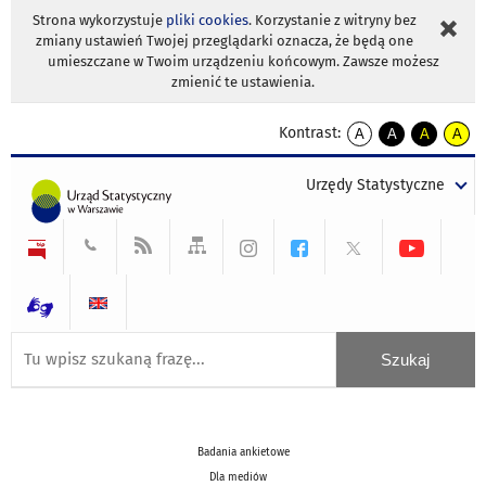
Strona wykorzystuje
pliki cookies
. Korzystanie z witryny bez
zmiany ustawień Twojej przeglądarki oznacza, że będą one
umieszczane w Twoim urządzeniu końcowym. Zawsze możesz
zmienić te ustawienia.
Kontrast:
A
A
A
A
kontrast
kontrast
kontrast
kontra
domyślny
biały
żółty
czarny
Urzędy Statystyczne
tekst
tekst
tekst
na
na
na
czarnym
czarnym
żółtym
Badania ankietowe
Dla mediów