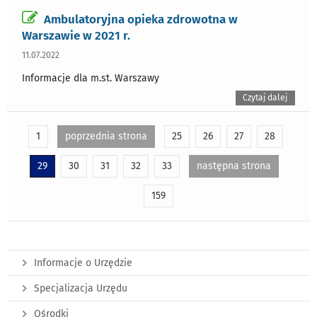
Ambulatoryjna opieka zdrowotna w
Warszawie w 2021 r.
11.07.2022
Informacje dla m.st. Warszawy
Czytaj dalej
1
poprzednia strona
25
26
27
28
29
30
31
32
33
następna strona
159
Informacje o Urzędzie
Specjalizacja Urzędu
Ośrodki