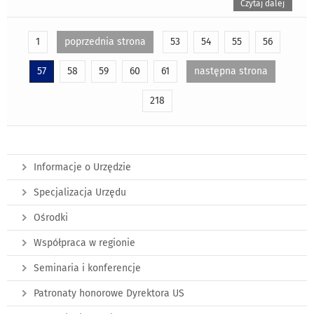
Czytaj dalej
1
poprzednia strona
53
54
55
56
57
58
59
60
61
następna strona
218
Informacje o Urzędzie
Specjalizacja Urzędu
Ośrodki
Współpraca w regionie
Seminaria i konferencje
Patronaty honorowe Dyrektora US