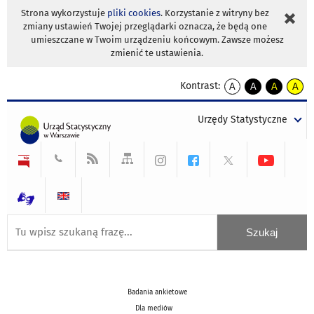
Strona wykorzystuje
pliki cookies
. Korzystanie z witryny bez
zmiany ustawień Twojej przeglądarki oznacza, że będą one
umieszczane w Twoim urządzeniu końcowym. Zawsze możesz
zmienić te ustawienia.
Kontrast:
A
A
A
A
kontrast
kontrast
kontrast
kontra
domyślny
biały
żółty
czarny
Urzędy Statystyczne
tekst
tekst
tekst
na
na
na
czarnym
czarnym
żółtym
Badania ankietowe
Dla mediów