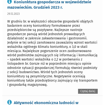
Koniunktura gospodarcza w województwie
mazowieckim. Grudzień 2023 r.
29.12.2023
W grudniu br. w większości obszarów gospodarki objętych
badaniem oceny koniunktury formułowane przez
przedsiębiorców są pozytywne. Najlepsze nastroje
gospodarcze panują wśród jednostek prowadzących
działalność w zakresie zakwaterowania i gastronomii.
Jedynie w tej sekcji zanotowano zauważalny wzrost wartości
wskaźnika ogólnego klimatu koniunktury, o 3,0 w skali
miesiąca. Największe pogorszenie ocen zaobserwowano
wśród podmiotów zajmujących się informacją i komunikacją
– spadek wartości wskaźnika o 2,2 w porównaniu z
listopadem br. Gorsze niż w poprzednim miesiącu opinie
odnośnie sytuacji gospodarczej formułują również podmioty
z sekcji budownictwo. Wśród tych jednostek oceny
koniunktury są pesymistyczne. Negatywnie oceniają
koniunkturę także przedsiębiorcy zajmujący się transportem
i gospodarką magazynową.
Czytaj dalej
Aktywność ekonomiczna ludności w