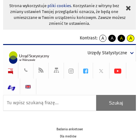
Strona wykorzystuje
pliki cookies
. Korzystanie z witryny bez
zmiany ustawień Twojej przeglądarki oznacza, że będą one
umieszczane w Twoim urządzeniu końcowym. Zawsze możesz
zmienić te ustawienia.
Kontrast:
A
A
A
A
kontrast
kontrast
kontrast
kontra
domyślny
biały
żółty
czarny
Urzędy Statystyczne
tekst
tekst
tekst
na
na
na
czarnym
czarnym
żółtym
Badania ankietowe
Dla mediów