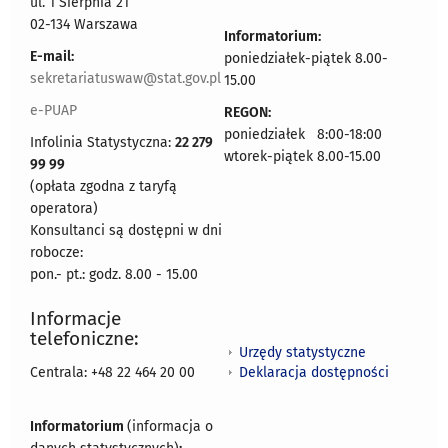
ul. 1 Sierpnia 21
02-134 Warszawa
Informatorium:
E-mail:
poniedziałek-piątek 8.00-
sekretariatuswaw@stat.gov.pl
15.00
e-PUAP
REGON:
poniedziałek 8:00-18:00
Infolinia Statystyczna:
22 279
wtorek-piątek 8.00-15.00
99 99
(opłata zgodna z taryfą
operatora)
Konsultanci są dostępni w dni
robocze:
pon.- pt.: godz. 8.00 - 15.00
Informacje
telefoniczne:
Urzędy statystyczne
Deklaracja dostępności
Centrala: +48 22 464 20 00
Informatorium
(informacja o