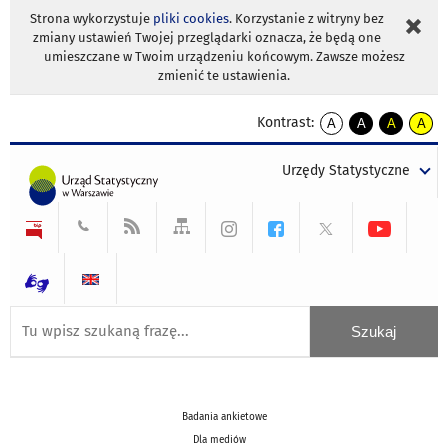
Strona wykorzystuje
pliki cookies
. Korzystanie z witryny bez
zmiany ustawień Twojej przeglądarki oznacza, że będą one
umieszczane w Twoim urządzeniu końcowym. Zawsze możesz
zmienić te ustawienia.
Kontrast:
A
A
A
A
kontrast
kontrast
kontrast
kontra
domyślny
biały
żółty
czarny
Urzędy Statystyczne
tekst
tekst
tekst
na
na
na
czarnym
czarnym
żółtym
Badania ankietowe
Dla mediów