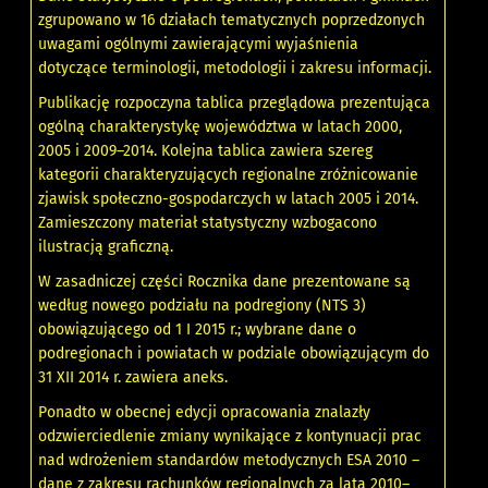
zgrupowano w 16 działach tematycznych poprzedzonych
uwagami ogólnymi zawierającymi wyjaśnienia
dotyczące terminologii, metodologii i zakresu informacji.
Publikację rozpoczyna tablica przeglądowa prezentująca
ogólną charakterystykę województwa w latach 2000,
2005 i 2009–2014. Kolejna tablica zawiera szereg
kategorii charakteryzujących regionalne zróżnicowanie
zjawisk społeczno-gospodarczych w latach 2005 i 2014.
Zamieszczony materiał statystyczny wzbogacono
ilustracją graficzną.
W zasadniczej części Rocznika dane prezentowane są
według nowego podziału na podregiony (NTS 3)
obowiązującego od 1 I 2015 r.; wybrane dane o
podregionach i powiatach w podziale obowiązującym do
31 XII 2014 r. zawiera aneks.
Ponadto w obecnej edycji opracowania znalazły
odzwierciedlenie zmiany wynikające z kontynuacji prac
nad wdrożeniem standardów metodycznych ESA 2010 –
dane z zakresu rachunków regionalnych za lata 2010–