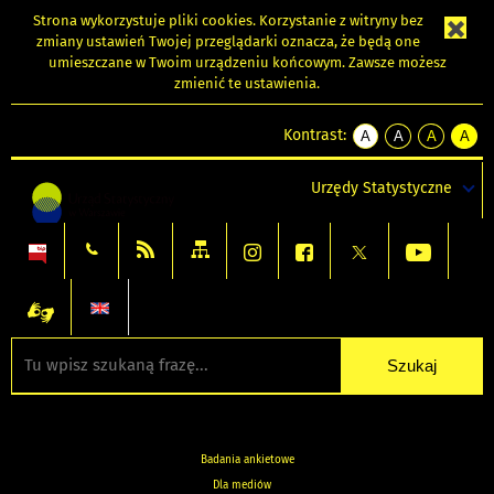
Strona wykorzystuje
pliki cookies
. Korzystanie z witryny bez
zmiany ustawień Twojej przeglądarki oznacza, że będą one
umieszczane w Twoim urządzeniu końcowym. Zawsze możesz
zmienić te ustawienia.
Kontrast:
A
A
A
A
kontrast
kontrast
kontrast
kontra
domyślny
biały
żółty
czarny
Urzędy Statystyczne
tekst
tekst
tekst
na
na
na
czarnym
czarnym
żółtym
Badania ankietowe
Dla mediów