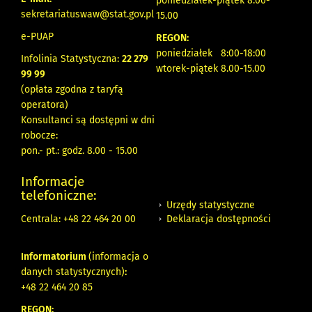
poniedziałek-piątek 8.00-
sekretariatuswaw@stat.gov.pl
15.00
e-PUAP
REGON:
poniedziałek 8:00-18:00
Infolinia Statystyczna:
22 279
wtorek-piątek 8.00-15.00
99 99
(opłata zgodna z taryfą
operatora)
Konsultanci są dostępni w dni
robocze:
pon.- pt.: godz. 8.00 - 15.00
Informacje
telefoniczne:
Urzędy statystyczne
Deklaracja dostępności
Centrala: +48 22 464 20 00
Informatorium
(informacja o
danych statystycznych)
:
+48 22 464 20 85
REGON: