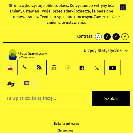
Strona wykorzystuje
pliki cookies
. Korzystanie z witryny bez
zmiany ustawień Twojej przeglądarki oznacza, że będą one
umieszczane w Twoim urządzeniu końcowym. Zawsze możesz
zmienić te ustawienia.
Kontrast:
A
A
A
A
kontrast
kontrast
kontrast
kontra
domyślny
biały
żółty
czarny
Urzędy Statystyczne
tekst
tekst
tekst
na
na
na
czarnym
czarnym
żółtym
Badania ankietowe
Dla mediów