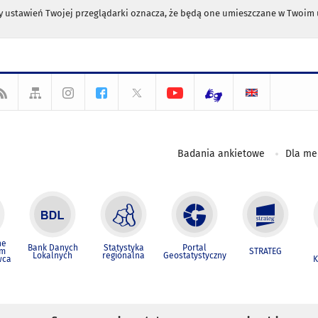
any ustawień Twojej przeglądarki oznacza, że będą one umieszczane w Twoi
Badania ankietowe
Dla m
ne
Bank Danych
Statystyka
Portal
um
STRATEG
Lokalnych
regionalna
Geostatystyczny
wca
K