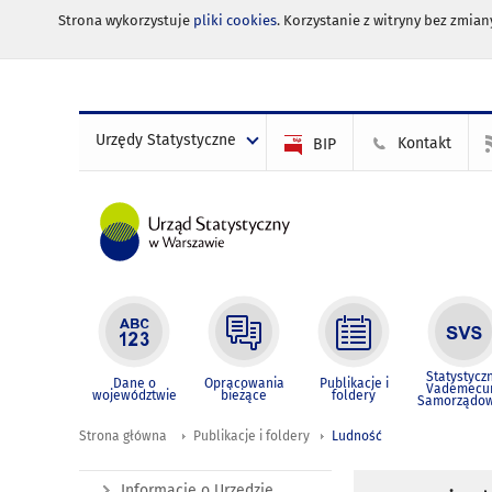
Strona wykorzystuje
pliki cookies
. Korzystanie z witryny bez zmi
Urzędy Statystyczne
Kontakt
BIP
Statystycz
Dane o
Opracowania
Publikacje i
Vademec
województwie
bieżące
foldery
Samorządo
Strona główna
Publikacje i foldery
Ludność
Informacje o Urzędzie