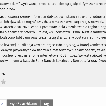
azowieckim” wydawanej przez 18 lat i cieszącej się dużym zainteres
 odbiorców.
kacja zawiera szereg informacji dotyczących stanu i struktury ludności
takich zjawisk demograficznych, jak: małżeństwa, separacje, rozwody, 
 w latach 2000–2023. W celu przedstawienia zróżnicowania regionalne
ano analizie w przekroju miast, wsi, powiatów i gmin. Tekst analityczn
bogacono tablicami oraz prezentacją graficzną w postaci map i wykre
nalitycznej, publikacja zawiera część tabelaryczną, w której zamieszc
 danych przydatnych do tworzenia rozszerzonych analiz. Szerszy zakr
 dostępny jest na stronie internetowej GUS https://www.stat.gov.pl, 
iędzy innymi w bazach: Bank Danych Lokalnych, Demografia oraz Dzie
ie:
nia
Wyjdź z archiwum
Tagi