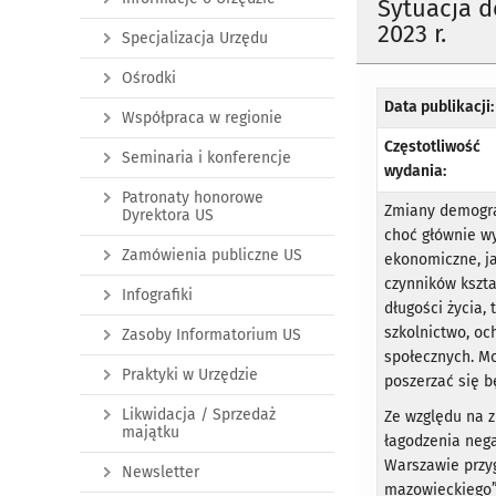
Sytuacja 
2023 r.
Specjalizacja Urzędu
Ośrodki
Data publikacji:
Współpraca w regionie
Częstotliwość
Seminaria i konferencje
wydania:
Patronaty honorowe
Zmiany demogra
Dyrektora US
choć głównie wy
Zamówienia publiczne US
ekonomiczne, ja
czynników kszta
Infografiki
długości życia, 
szkolnictwo, oc
Zasoby Informatorium US
społecznych. M
Praktyki w Urzędzie
poszerzać się 
Likwidacja / Sprzedaż
Ze względu na z
majątku
łagodzenia neg
Warszawie przy
Newsletter
mazowieckiego”.