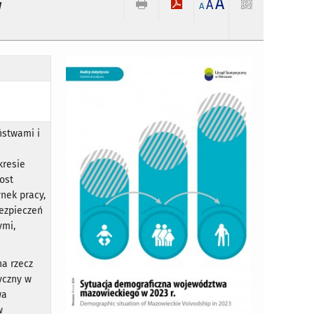
A
w
A
A
ństwami i
kresie
ost
ynek pracy,
bezpieczeń
ymi,
na rzecz
yczny w
wa
w