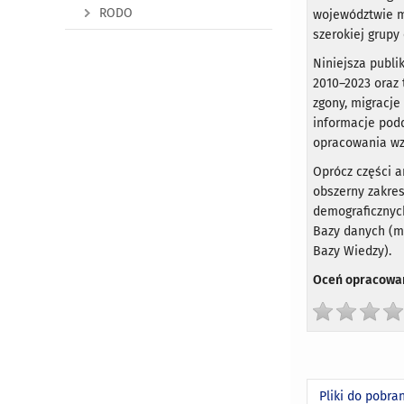
RODO
województwie m
szerokiej grupy
Niniejsza publi
2010–2023 oraz 
zgony, migracje
informacje podd
opracowania wz
Oprócz części a
obszerny zakres
demograficznych
Bazy danych (m
Bazy Wiedzy).
Oceń opracowan
Pliki do pobra