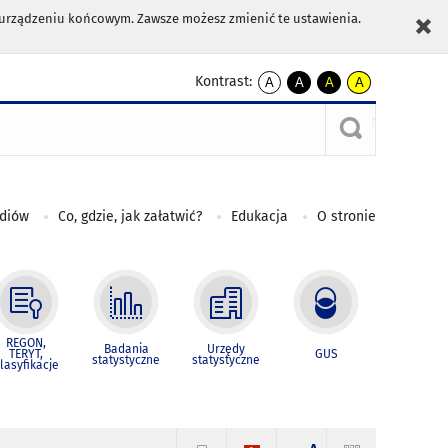
m urządzeniu końcowym. Zawsze możesz zmienić te ustawienia.
Kontrast:
A
A
A
A
kontrast
kontrast
kontrast
kontrast
domyślny
biały
żółty
czarny
tekst
tekst
tekst
na
na
na
czarnym
czarnym
żółtym
ediów
Co, gdzie, jak załatwić?
Edukacja
O stronie
REGON,
Badania
Urzędy
TERYT,
GUS
statystyczne
statystyczne
lasyfikacje