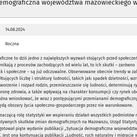
demograficzna województwa mazowieckiego 
14.08.2024
Roczna
ficzne to dziś jedno z największych wyzwań stojących przed społecze
nikają z procesów zachodzących od wielu lat, to ich
skutki
–
zarówno
k i spo
łeczne – są już odczuwalne. Obserwowane obecnie trendy w za
łtujących licz
bę i strukturę ludności, takich jak:
spadek dzietności, wzr
tworzenie i rozpad rodzin,
przemieszczanie się ludności, determinują r
hronę zdrowia, a także wpływa
ją na charakter konsumpcji czy rynek u
ożna wnioskować, że wraz z postę
pującymi przemianami demograficzn
będą obszary życia społeczno-gospodarczego
przez nie warunkowane.
naczącą rolę statystyki we wspieraniu działań wszystkich podmiotów 
atywnych skutków zmian demograficznych na Mazowszu, Urząd Statyst
gotował piąte wydanie publikacji „Sytuacja demograficzna województ
 Jest ona kontynuacją publikacji „Ludność, ruch naturalny i migracje 