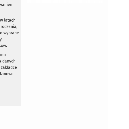
owaniem
 w latach
urodzenia,
go wybrane
y
sów.
zono
es danych
w zakładce
dzinowe