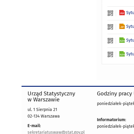
Syt
Syt
Syt
Syt
Urząd Statystyczny
Godziny pracy
w Warszawie
poniedziałek-piątek
ul. 1 Sierpnia 21
02-134 Warszawa
Informatorium:
E-mail:
poniedziałek-piątek
sekretariatuswaw@stat.gov.pl