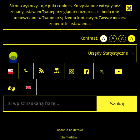
Strona wykorzystuje
pliki cookies
. Korzystanie z witryny bez
zmiany ustawień Twojej przeglądarki oznacza, że będą one
umieszczane w Twoim urządzeniu końcowym. Zawsze możesz
zmienić te ustawienia.
Kontrast:
A
A
A
A
kontrast
kontrast
kontrast
kontra
domyślny
biały
żółty
czarny
Urzędy Statystyczne
tekst
tekst
tekst
na
na
na
czarnym
czarnym
żółtym
Badania ankietowe
Dla mediów