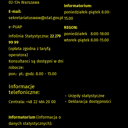
02-134 Warszawa
Informatorium:
E-mail:
poniedziałek-piątek 8.00-
sekretariatuswaw@stat.gov.pl
15.00
e-PUAP
REGON:
poniedziałek 8:00-18:00
Infolinia Statystyczna:
22 279
wtorek-piątek 8.00-15.00
99 99
(opłata zgodna z taryfą
operatora)
Konsultanci są dostępni w dni
robocze:
pon.- pt.: godz. 8.00 - 15.00
Informacje
telefoniczne:
Urzędy statystyczne
Deklaracja dostępności
Centrala: +48 22 464 20 00
Informatorium
(informacja o
danych statystycznych)
: