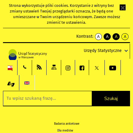
Strona wykorzystuje
pliki cookies
. Korzystanie z witryny bez
zmiany ustawień Twojej przeglądarki oznacza, że będą one
umieszczane w Twoim urządzeniu końcowym. Zawsze możesz
zmienić te ustawienia.
Kontrast:
A
A
A
A
kontrast
kontrast
kontrast
kontra
domyślny
biały
żółty
czarny
Urzędy Statystyczne
tekst
tekst
tekst
na
na
na
czarnym
czarnym
żółtym
Badania ankietowe
Dla mediów