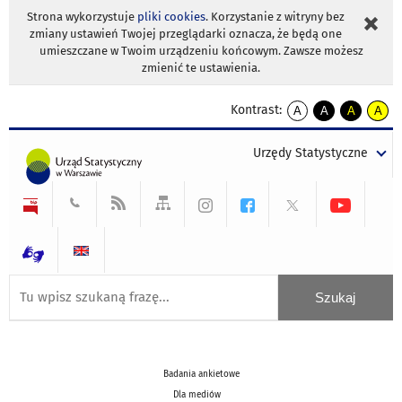
Strona wykorzystuje
pliki cookies
. Korzystanie z witryny bez
zmiany ustawień Twojej przeglądarki oznacza, że będą one
umieszczane w Twoim urządzeniu końcowym. Zawsze możesz
zmienić te ustawienia.
Kontrast:
A
A
A
A
kontrast
kontrast
kontrast
kontra
domyślny
biały
żółty
czarny
Urzędy Statystyczne
tekst
tekst
tekst
na
na
na
czarnym
czarnym
żółtym
Badania ankietowe
Dla mediów