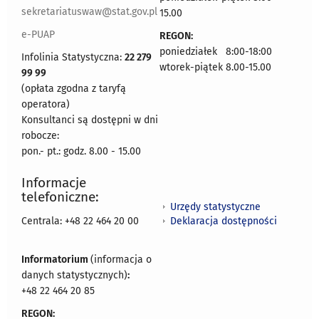
sekretariatuswaw@stat.gov.pl
15.00
e-PUAP
REGON:
poniedziałek 8:00-18:00
Infolinia Statystyczna:
22 279
wtorek-piątek 8.00-15.00
99 99
(opłata zgodna z taryfą
operatora)
Konsultanci są dostępni w dni
robocze:
pon.- pt.: godz. 8.00 - 15.00
Informacje
telefoniczne:
Urzędy statystyczne
Deklaracja dostępności
Centrala: +48 22 464 20 00
Informatorium
(informacja o
danych statystycznych)
:
+48 22 464 20 85
REGON: