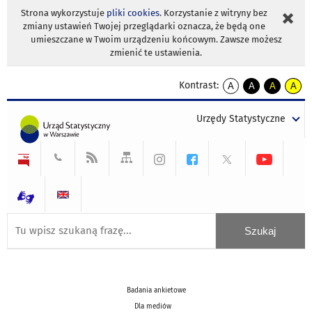
Strona wykorzystuje
pliki cookies
. Korzystanie z witryny bez
zmiany ustawień Twojej przeglądarki oznacza, że będą one
umieszczane w Twoim urządzeniu końcowym. Zawsze możesz
zmienić te ustawienia.
Kontrast:
A
A
A
A
kontrast
kontrast
kontrast
kontra
domyślny
biały
żółty
czarny
Urzędy Statystyczne
tekst
tekst
tekst
na
na
na
czarnym
czarnym
żółtym
Badania ankietowe
Dla mediów