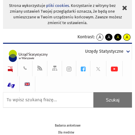
Strona wykorzystuje
pliki cookies
. Korzystanie z witryny bez
zmiany ustawień Twojej przeglądarki oznacza, że będą one
umieszczane w Twoim urządzeniu końcowym. Zawsze możesz
zmienić te ustawienia.
Kontrast:
A
A
A
A
kontrast
kontrast
kontrast
kontra
domyślny
biały
żółty
czarny
Urzędy Statystyczne
tekst
tekst
tekst
na
na
na
czarnym
czarnym
żółtym
Badania ankietowe
Dla mediów