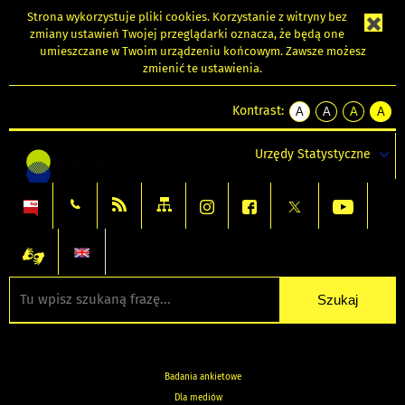
Strona wykorzystuje
pliki cookies
. Korzystanie z witryny bez
zmiany ustawień Twojej przeglądarki oznacza, że będą one
umieszczane w Twoim urządzeniu końcowym. Zawsze możesz
zmienić te ustawienia.
Kontrast:
A
A
A
A
kontrast
kontrast
kontrast
kontra
domyślny
biały
żółty
czarny
Urzędy Statystyczne
tekst
tekst
tekst
na
na
na
czarnym
czarnym
żółtym
Badania ankietowe
Dla mediów