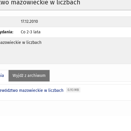
wo mazowieckie w liczbach
17.12.2010
ydania:
Co 2-3 lata
zowieckie w liczbach
nia
Wyjdź z archiwum
ewództwo mazowieckie w liczbach
0.93 MB