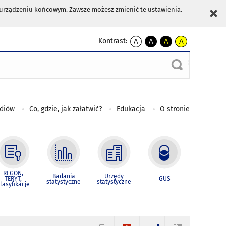
m urządzeniu końcowym. Zawsze możesz zmienić te ustawienia.
Kontrast:
A
A
A
A
kontrast
kontrast
kontrast
kontrast
domyślny
biały
żółty
czarny
tekst
tekst
tekst
na
na
na
czarnym
czarnym
żółtym
ediów
Co, gdzie, jak załatwić?
Edukacja
O stronie
REGON,
Badania
Urzędy
TERYT,
GUS
statystyczne
statystyczne
lasyfikacje