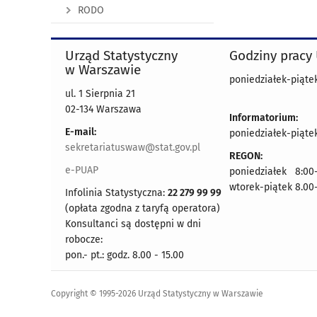
RODO
Urząd Statystyczny
Godziny pracy
w Warszawie
poniedziałek-piątek
ul. 1 Sierpnia 21
02-134 Warszawa
Informatorium:
E-mail:
poniedziałek-piątek
sekretariatuswaw@stat.gov.pl
REGON:
e-PUAP
poniedziałek 8:00-
wtorek-piątek 8.00
Infolinia Statystyczna:
22 279 99 99
(opłata zgodna z taryfą operatora)
Konsultanci są dostępni w dni
robocze:
pon.- pt.: godz. 8.00 - 15.00
Copyright © 1995-2026 Urząd Statystyczny w Warszawie