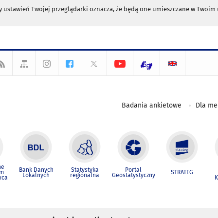
any ustawień Twojej przeglądarki oznacza, że będą one umieszczane w Twoi
Badania ankietowe
Dla m
ne
Bank Danych
Statystyka
Portal
um
STRATEG
Lokalnych
regionalna
Geostatystyczny
wca
K