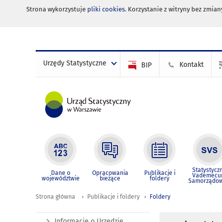
Strona wykorzystuje
pliki cookies
. Korzystanie z witryny bez zmi
Urzędy Statystyczne
Kontakt
BIP
Statystycz
Dane o
Opracowania
Publikacje i
Vademec
województwie
bieżące
foldery
Samorządo
Strona główna
Publikacje i foldery
Foldery
Informacje o Urzędzie