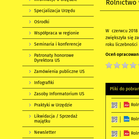
Rolnictwo
Specjalizacja Urzędu
Ośrodki
W czerwcu 2018 r
Współpraca w regionie
zwiększyła się z
Seminaria i konferencje
roku liczebności 
Oceń opracowani
Patronaty honorowe
Dyrektora US
Zamówienia publiczne US
Infografiki
Pliki do pobra
Zasoby Informatorium US
Rol
Praktyki w Urzędzie
Likwidacja / Sprzedaż
Rol
majątku
Newsletter
Rol