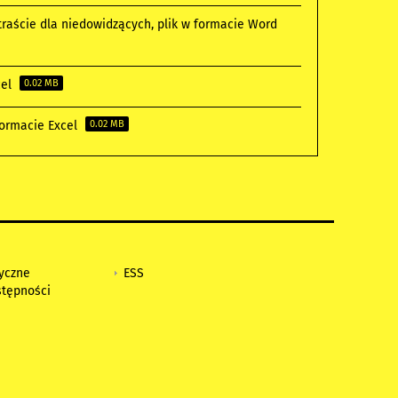
raście dla niedowidzących, plik w formacie Word
cel
0.02 MB
formacie Excel
0.02 MB
tyczne
ESS
stępności