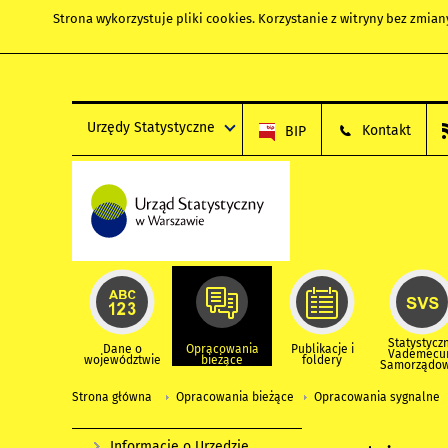
Strona wykorzystuje
pliki cookies
. Korzystanie z witryny bez zmi
Urzędy Statystyczne
Kontakt
BIP
Statystycz
Dane o
Opracowania
Publikacje i
Vademec
województwie
bieżące
foldery
Samorządo
Strona główna
Opracowania bieżące
Opracowania sygnalne
Informacje o Urzędzie