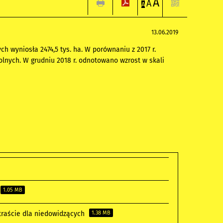
A
A
A
13.06.2019
 wyniosła 2474,5 tys. ha. W porównaniu z 2017 r.
olnych. W grudniu 2018 r. odnotowano wzrost w skali
1.05 MB
traście dla niedowidzących
1.38 MB