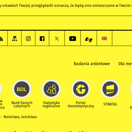
any ustawień Twojej przeglądarki oznacza, że będą one umieszczane w Twoi
Badania ankietowe
Dla m
ne
Bank Danych
Statystyka
Portal
um
STRATEG
Lokalnych
regionalna
Geostatystyczny
wca
K
Rolnictwo, leśnictwo