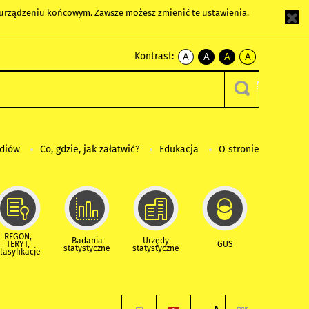
m urządzeniu końcowym. Zawsze możesz zmienić te ustawienia.
Kontrast:
A
A
A
A
kontrast
kontrast
kontrast
kontrast
domyślny
biały
żółty
czarny
tekst
tekst
tekst
na
na
na
czarnym
czarnym
żółtym
ediów
Co, gdzie, jak załatwić?
Edukacja
O stronie
REGON,
Badania
Urzędy
TERYT,
GUS
statystyczne
statystyczne
lasyfikacje