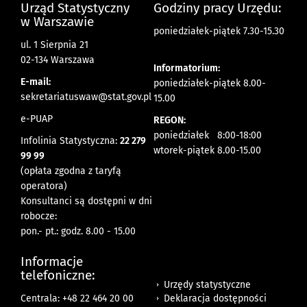
Urząd Statystyczny
Godziny pracy Urzędu:
w Warszawie
poniedziałek-piątek 7.30-15.30
ul. 1 Sierpnia 21
02-134 Warszawa
Informatorium:
E-mail:
poniedziałek-piątek 8.00-
sekretariatuswaw@stat.gov.pl
15.00
e-PUAP
REGON:
poniedziałek 8:00-18:00
Infolinia Statystyczna:
22 279
wtorek-piątek 8.00-15.00
99 99
(opłata zgodna z taryfą
operatora)
Konsultanci są dostępni w dni
robocze:
pon.- pt.: godz. 8.00 - 15.00
Informacje
telefoniczne:
Urzędy statystyczne
Deklaracja dostępności
Centrala: +48 22 464 20 00