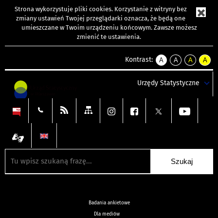
Strona wykorzystuje
pliki cookies
. Korzystanie z witryny bez
zmiany ustawień Twojej przeglądarki oznacza, że będą one
umieszczane w Twoim urządzeniu końcowym. Zawsze możesz
zmienić te ustawienia.
Kontrast:
A
A
A
A
kontrast
kontrast
kontrast
kontra
domyślny
biały
żółty
czarny
Urzędy Statystyczne
tekst
tekst
tekst
na
na
na
czarnym
czarnym
żółtym
Badania ankietowe
Dla mediów