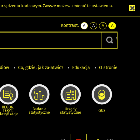
m urządzeniu końcowym. Zawsze możesz zmienić te ustawienia.
Kontrast:
A
A
A
A
kontrast
kontrast
kontrast
kontrast
domyślny
biały
żółty
czarny
tekst
tekst
tekst
na
na
na
czarnym
czarnym
żółtym
ediów
Co, gdzie, jak załatwić?
Edukacja
O stronie
REGON,
Badania
Urzędy
TERYT,
GUS
statystyczne
statystyczne
lasyfikacje