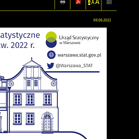
A
A
A
09.06.2022