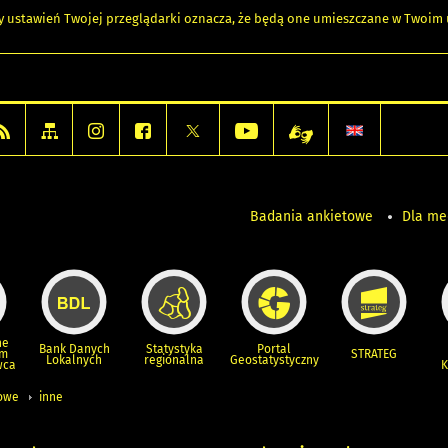
any ustawień Twojej przeglądarki oznacza, że będą one umieszczane w Twoi
Badania ankietowe
Dla m
ne
Bank Danych
Statystyka
Portal
um
STRATEG
Lokalnych
regionalna
Geostatystyczny
wca
K
iowe
inne