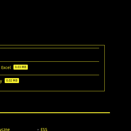
e Excel
0.03 MB
ny
0.02 MB
tyczne
ESS