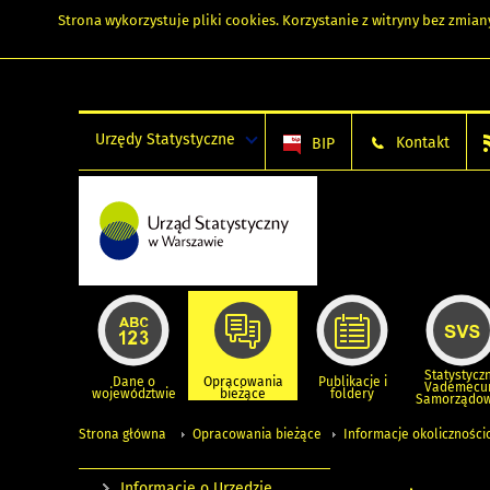
Strona wykorzystuje
pliki cookies
. Korzystanie z witryny bez zmi
Urzędy Statystyczne
Kontakt
BIP
Statystycz
Dane o
Opracowania
Publikacje i
Vademec
województwie
bieżące
foldery
Samorządo
Strona główna
Opracowania bieżące
Informacje okolicznośc
Informacje o Urzędzie