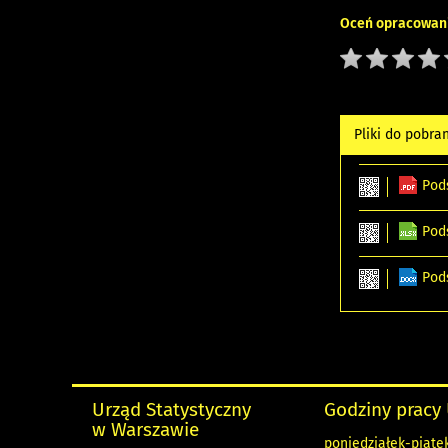
Oceń opracowani
Pliki do pobra
Pod
Pod
Pod
Urząd Statystyczny
Godziny pracy
w Warszawie
poniedziałek-piątek