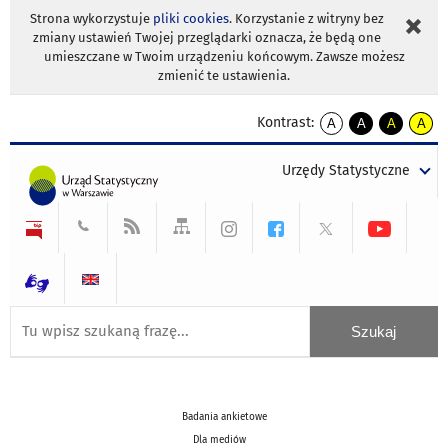
Strona wykorzystuje
pliki cookies
. Korzystanie z witryny bez
zmiany ustawień Twojej przeglądarki oznacza, że będą one
umieszczane w Twoim urządzeniu końcowym. Zawsze możesz
zmienić te ustawienia.
Kontrast:
A
A
A
A
kontrast
kontrast
kontrast
kontra
domyślny
biały
żółty
czarny
Urzędy Statystyczne
tekst
tekst
tekst
na
na
na
czarnym
czarnym
żółtym
Badania ankietowe
Dla mediów